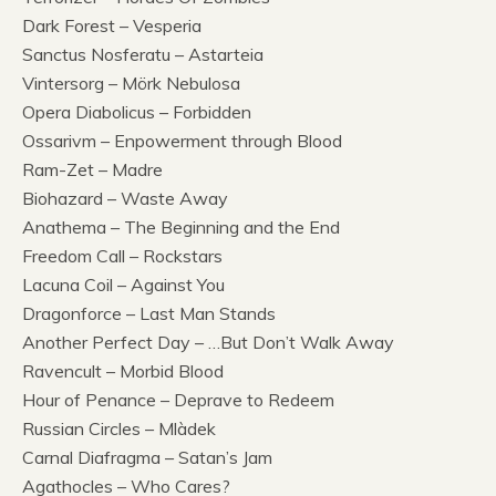
Dark Forest – Vesperia
Sanctus Nosferatu – Astarteia
Vintersorg – Mörk Nebulosa
Opera Diabolicus – Forbidden
Ossarivm – Enpowerment through Blood
Ram-Zet – Madre
Biohazard – Waste Away
Anathema – The Beginning and the End
Freedom Call – Rockstars
Lacuna Coil – Against You
Dragonforce – Last Man Stands
Another Perfect Day – …But Don’t Walk Away
Ravencult – Morbid Blood
Hour of Penance – Deprave to Redeem
Russian Circles – Mlàdek
Carnal Diafragma – Satan’s Jam
Agathocles – Who Cares?