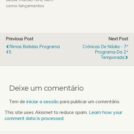
como lançamentos
recentes como Aeon, The
Faceless, Tankard ou
Dordeduh. As bandas
nacionais não foram
esquecidas, onde nesta
Previous Post
Next Post
semana apresentamos
Rimas Batidas Programa
Crónicas De Nádia - 7º
os Cruz de Ferro, uma
45
Programa Da 2ª
nova banda de heavy
Temporada
metal tradicional que se
encontra a preparar…
Deixe um comentário
Tem de
iniciar a sessão
para publicar um comentário.
This site uses Akismet to reduce spam.
Learn how your
comment data is processed.