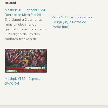
Related
MoshPit 97 – Especial SWR
Barroselas Metalfest XIII
MoshPit 125 – Entrevistas a
É já daqui a 2 semanas,
Cough [us] e Ratos de
mais arroba menos
Porão [bra]
quintal, que irá decorrer a
13ª edição de um dos
maiores festivais de
metal do nosso país.
SWR Barroselas Metalfest
XIII conta com um cartaz
de peso, repleto de
nomes grandes e
interessantes do
panorama mundial no
metal, com bandas de…
Moshpit #189 – Especial
SWR XVIII