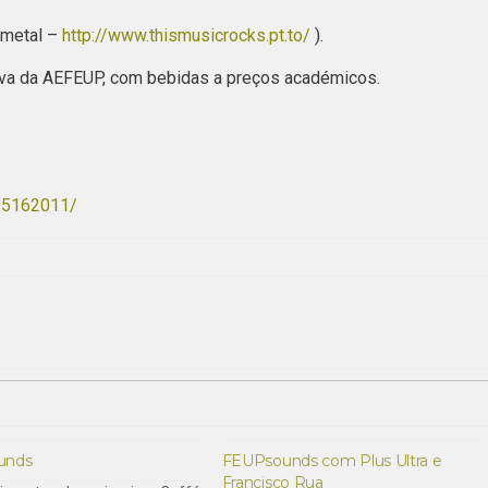
/metal –
http://www.thismusicrocks.pt.to/
).
ativa da AEFEUP, com bebidas a preços académicos.
05162011/
unds
FEUPsounds com Plus Ultra e
Francisco Rua