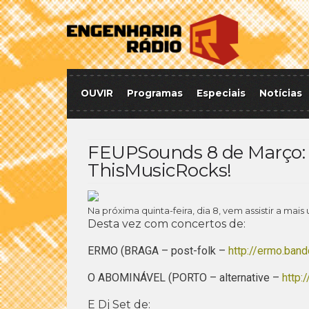
OUVIR
Programas
Especiais
Notícias
FEUPSounds 8 de Março:
ThisMusicRocks!
Na próxima quinta-feira, dia 8, vem assistir a m
Desta vez com concertos de:
ERMO (BRAGA – post-folk –
http://ermo.ban
O ABOMINÁVEL (PORTO – alternative –
http:
E Dj Set de: