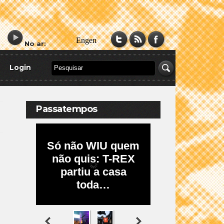
No ar:
Login
Passatempos