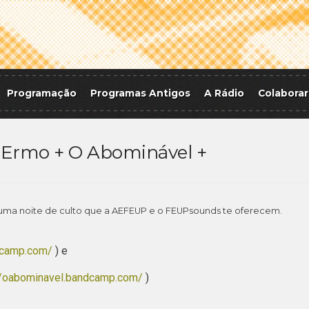
Programação
Programas Antigos
A Rádio
Colaborar
 Ermo + O Abominável +
ais uma noite de culto que a AEFEUP e o FEUPsounds te oferecem.
dcamp.com/
) e
//oabominavel.bandcamp.com/
)