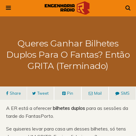
Queres Ganhar Bilhetes
Duplos Para O Fantas? Então
GRITA (Terminado)
Share
Tweet
Pin
Mail
SMS
A ER está a oferecer
bilhetes duplos
para as sessões da
tarde do FantasPorto.
Se quiseres levar para casa um desses bilhetes, só tens