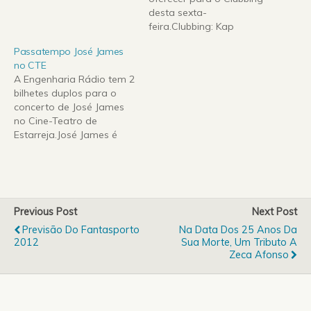
desta sexta-
feira.Clubbing: Kap
Bambino na Casa da
Passatempo José James
Música no dia 4 de
no CTE
Dezembro às 23:00.Para
A Engenharia Rádio tem 2
ganhares 1 dos bilhetes
bilhetes duplos para o
duplos que temos para
concerto de José James
oferecer apenas tens que
no Cine-Teatro de
enviar um e-mail para
Estarreja.José James é
passatempos.er@aefeup.
detentor de uma das
pt com o teu nome
vozes mais
completo, número…
impressionantes da
actualidade e genial
harmonizador de estilos
Previous Post
Next Post
musicais tais como o
Previsão Do Fantasporto
Na Data Dos 25 Anos Da
jazz, o drum’n’bass, a
2012
Sua Morte, Um Tributo A
soul, o hip hop e o R´n´B.O
Zeca Afonso
concerto realiza-se na…