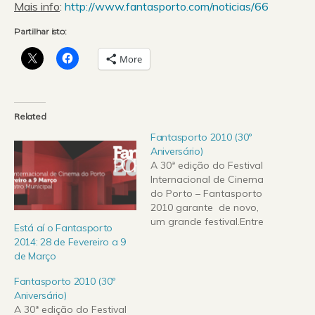
Mais info
:
http://www.fantasporto.com/noticias/66
Partilhar isto:
More
Related
Fantasporto 2010 (30º
Aniversário)
A 30ª edição do Festival
Internacional de Cinema
do Porto – Fantasporto
2010 garante de novo,
um grande festival.Entre
Está aí o Fantasporto
os dias 22 de Fevereiro e
2014: 28 de Fevereiro a 9
7 de Março, o Teatro
de Março
Rivoli recebe os melhores
filmes das áreas do
Fantasporto 2010 (30º
fantástico, asiáticos e de
Aniversário)
autor.Regressam ao
A 30ª edição do Festival