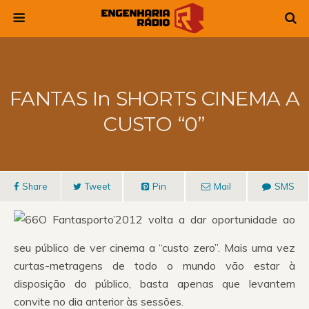
FANTAS In SHORTS CINEMA A
CUSTO “0”
Share
Tweet
Pin
Mail
SMS
O Fantasporto’2012 volta a dar oportunidade ao
seu público de ver cinema a “custo zero”. Mais uma vez
curtas-metragens de todo o mundo vão estar à
disposição do público, basta apenas que levantem
convite no dia anterior às sessões.