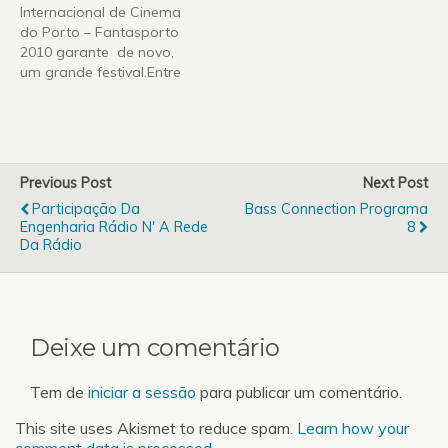
Porto realizadores agora
Internacional de Cinema
consagrados,
do Porto – Fantasporto
descobertos e…
2010 garante de novo,
um grande festival.Entre
os dias 22 de Fevereiro e
7 de Março, o Teatro
Rivoli recebe os melhores
filmes das áreas do
fantástico, asiáticos e de
Previous Post
Next Post
autor.Regressam ao
Participação Da
Bass Connection Programa
Porto realizadores agora
Engenharia Rádio N' A Rede
8
consagrados,
Da Rádio
descobertos e…
Deixe um comentário
Tem de
iniciar a sessão
para publicar um comentário.
This site uses Akismet to reduce spam.
Learn how your