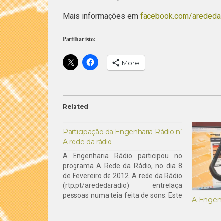
Mais informações em
facebook.com/arededa
Partilhar isto:
More
Related
Participação da Engenharia Rádio n’
A rede da rádio
A Engenharia Rádio participou no
programa A Rede da Rádio, no dia 8
de Fevereiro de 2012. A rede da Rádio
(rtp.pt/arededaradio) entrelaça
pessoas numa teia feita de sons. Este
A Engenh
programa, com a apresentação e
produção de Madalena Balça,