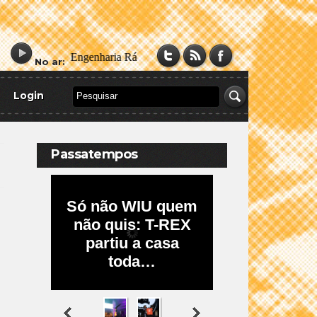
No ar:
Login
Passatempos