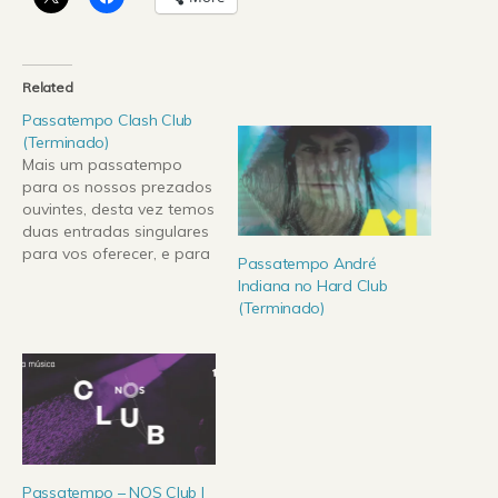
Related
Passatempo Clash Club
(Terminado)
Mais um passatempo
para os nossos prezados
ouvintes, desta vez temos
duas entradas singulares
para vos oferecer, e para
Passatempo André
ganharem não há
Indiana no Hard Club
maneira mais fácil do que
(Terminado)
esta oportunidade. Para
te habilitares a uma
entrada apenas tens que
ouvir o promo do Clash
Club que passará em
emissão amanhã (dia…
Passatempo – NOS Club |