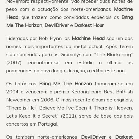
Novembro respectivamente, vão receber duas noites de
peso com a actuação dos norte-americanos
Machine
Head
, que trazem como convidados especiais os
Bring
Me The Horizon
,
DevilDriver
e
Darkest Hour
.
Liderados por Rob Flynn, os
Machine Head
são um dos
nomes mais importantes do metal actual. Após terem
sido nomeados para os Grammys com “The Blackening”
(2007), encontram-se em estúdio a ultimar os
pormenores do novo longa-duração, a editar este ano.
Os britânicos
Bring Me The Horizon
formaram-se em
2004 e venceram o prémio Kerrang! para Best Brithish
Newcomer em 2006. O mais recente álbum de originais,
“There is Hell, Believe Me I’ve Seen It. There is Heaven,
Let’s Keep It a Secret” (2011), serve de base aos dois
concertos em Portugal.
Os também norte-americanos
DevilDriver
e
Darkest