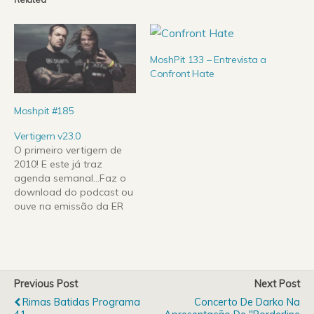
MoshPit 133 – Entrevista a
Confront Hate
Moshpit #185
Vertigem v23.0
O primeiro vertigem de
2010! E este já traz
agenda semanal...Faz o
download do podcast ou
ouve na emissão da ER
às segundas às 14h, às
quintas às 23h30 ou aos
sábados às 22h. Nesta
edição trazemos músicas
novas, outras que já são
Previous Post
Next Post
clássicos, músicas
Rimas Batidas Programa
Concerto De Darko Na
conhecidas do público e