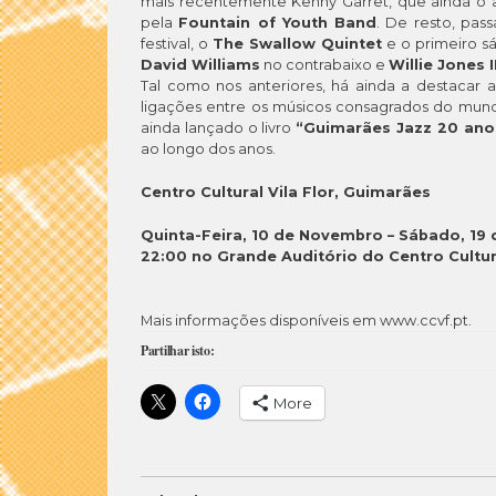
mais recentemente Kenny Garret, que ainda o 
pela
Fountain of Youth Band
. De resto, pas
festival, o
The Swallow Quintet
e o primeiro s
David Williams
no contrabaixo e
Willie Jones II
Tal como nos anteriores, há ainda a destacar a
ligações entre os músicos consagrados do mu
ainda lançado o livro
“Guimarães Jazz 20 ano
ao longo dos anos.
Centro Cultural Vila Flor, Guimarães
Quinta-Feira, 10 de Novembro – Sábado, 1
22:00 no Grande Auditório do Centro Cultura
Mais informações disponíveis em www.ccvf.pt.
Partilhar isto:
More