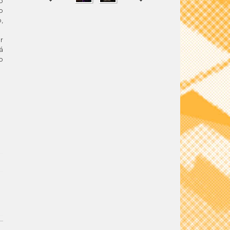
o
o
,
r
SHARE
TWEET
á
o