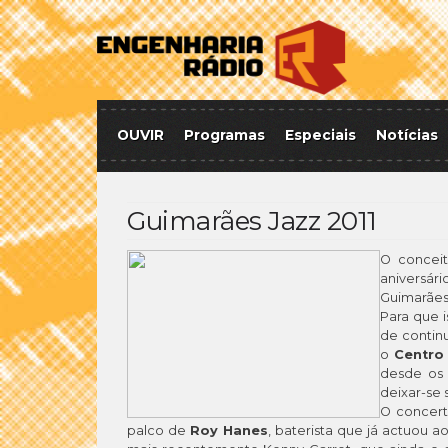
OUVIR
Programas
Especiais
Notícias
Guimarães Jazz 2011
O conceit
aniversár
Guimarães,
Para que i
de contin
o
Centro 
desde os 
deixar-se 
O concert
palco de
Roy Hanes
, baterista que já actuou 