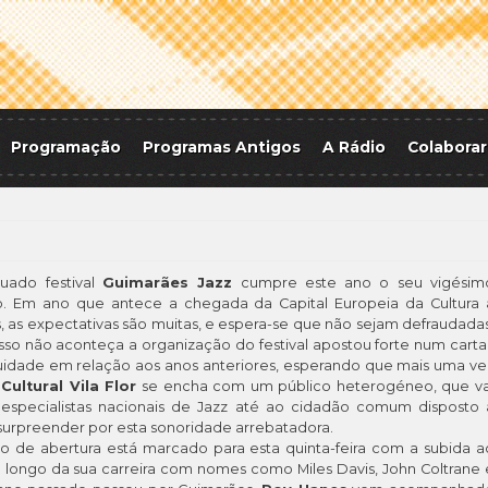
Programação
Programas Antigos
A Rádio
Colaborar
uado festival
Guimarães Jazz
cumpre este ano o seu vigésim
io. Em ano que antece a chegada da Capital Europeia da Cultura 
 as expectativas são muitas, e espera-se que não sejam defraudadas
sso não aconteça a organização do festival apostou forte num carta
uidade em relação aos anos anteriores, esperando que mais uma ve
Cultural Vila Flor
se encha com um público heterogéneo, que va
especialistas nacionais de Jazz até ao cidadão comum disposto 
surpreender por esta sonoridade arrebatadora.
o de abertura está marcado para esta quinta-feira com a subida a
ao longo da sua carreira com nomes como Miles Davis, John Coltrane 