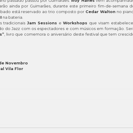
ano passado passou por Guimarães.
Roy Hanes
vem acompanhad
sarão ainda por Guimarães, durante este primeiro fim-de-semana d
ábado está reservado ao trio composto por
Cedar Walton
no piano
I
na bateria.
s tradicionais
Jam Sessions
e
Workshops
que visam estabelece
ndo do Jazz com os espectadores e com músicos em formação. Ser
s”
, livro que comemora o aniversário deste festival que tem crescid
9 de Novembro
l Vila Flor