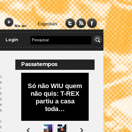
No ar:
Login
Passatempos
o
a
.
z
z
i
a
o
e