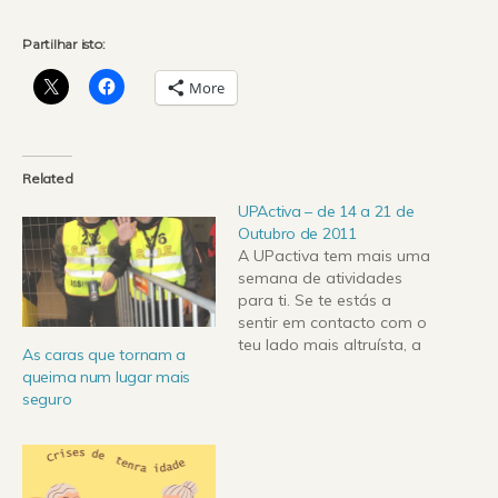
Partilhar isto:
More
Related
UPActiva – de 14 a 21 de
Outubro de 2011
A UPactiva tem mais uma
semana de atividades
para ti. Se te estás a
sentir em contacto com o
teu lado mais altruísta, a
As caras que tornam a
Associação de
queima num lugar mais
Voluntariado Universitário
seguro
tem vários projetos onde
te podes inscrever.
Também podes optar por
comprar o livro que a