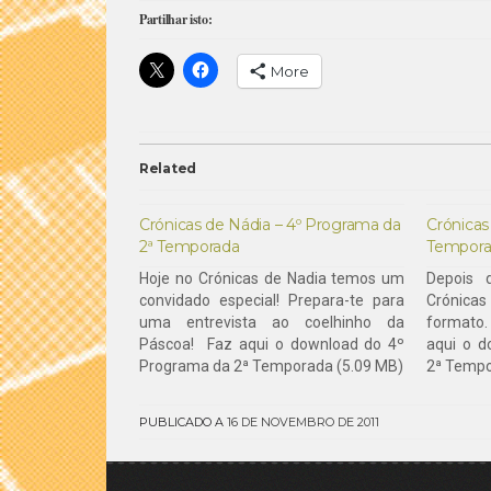
Partilhar isto:
More
Related
Crónicas de Nádia – 4º Programa da
Crónicas
2ª Temporada
Tempora
Hoje no Crónicas de Nadia temos um
Depois 
convidado especial! Prepara-te para
Crónica
uma entrevista ao coelhinho da
formato.
Páscoa! Faz aqui o download do 4º
aqui o 
Programa da 2ª Temporada (5.09 MB)
2ª Tempo
PUBLICADO A
16 DE NOVEMBRO DE 2011