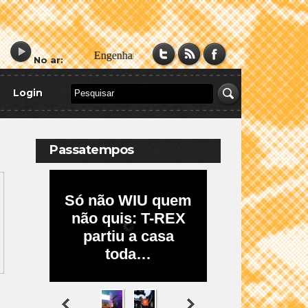
No ar:
Login
Passatempos