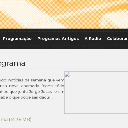
Programação
Programas Antigos
A Rádio
Colaborar
rograma
udo: notícias da semana que vem
brica nova chamada “consultório
nhos que junta Jorge Jesus…e um
 sabe o que pode sair daqui….
ama (
14.36 MB
)