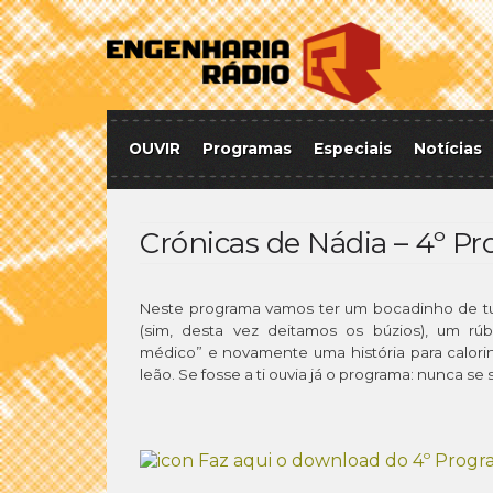
OUVIR
Programas
Especiais
Notícias
Crónicas de Nádia – 4º P
Neste programa vamos ter um bocadinho de t
(sim, desta vez deitamos os búzios), um rú
médico” e novamente uma história para calori
leão. Se fosse a ti ouvia já o programa: nunca se
Faz aqui o download do 4º Progr