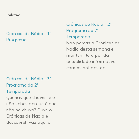
Related
Crónicas de Nádia – 2º
Programa da 2ª
Crónicas de Nádia – 1º
Temporada
Programa
Nao percas o Cronicas de
Nadia desta semana e
mantem-te a par da
actualidade informativa
com as noticias da
semana e muito (nao
Crónicas de Nádia – 3º
muito) mais! Faz aqui o
Programa da 2ª
download do 2º
Temporada
Programa da 2ª
Querias que chovesse e
Temporada (6.1 MB)
não sabes porque é que
não há chuva? Ouve o
Crónicas de Nadia e
descobre! Faz aqui o
download do 3º
Programa da 2ª