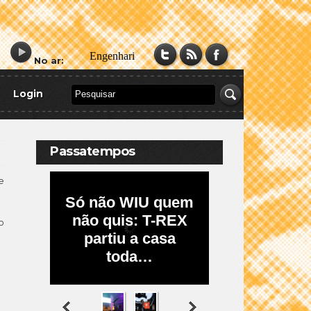
No ar:
Login
Passatempos
e
o