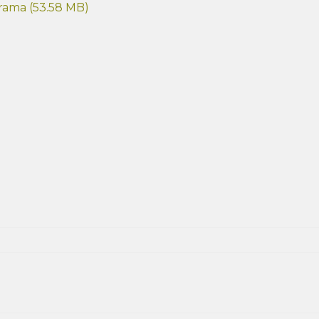
rama (
53.58 MB
)