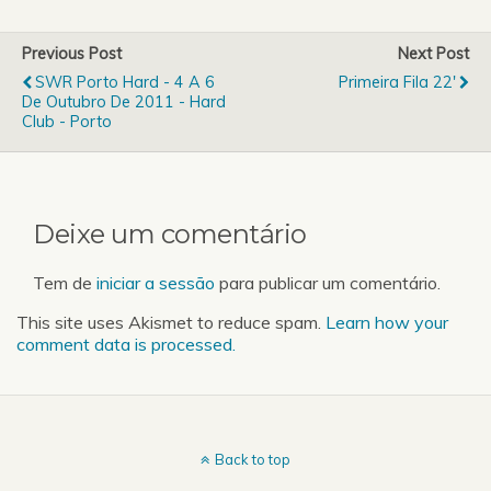
Aula livre de Yoga que vai
ser realizada na FEUP,
Previous Post
Next Post
pelas 12h00. A
SWR Porto Hard - 4 A 6
Primeira Fila 22'
participação é gratuita e
De Outubro De 2011 - Hard
aberta a todos os que…
Club - Porto
Deixe um comentário
Tem de
iniciar a sessão
para publicar um comentário.
This site uses Akismet to reduce spam.
Learn how your
comment data is processed.
Back to top