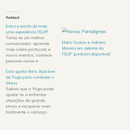
Related
Entra a bordo de mais
uma experiência FEUP!
Torna-te um melhor
Mário Soares e Adriano
comunicador, aprende
Moreira em debate da
mais sobre protocolo e
FEUP (podcast disponível)
novos eventos, conhece
pessoas novas e
interessantes... Se és
Esta quinta-feira: Aula livre
estudante da Faculdade
de Yoga para combater o
de Engenharia da
Stress
Universidade do Porto
Sabias que o Yoga pode
(FEUP), junta-te à equipa
ajudar-te a enfrentar
de hospedeiros da
situações de grande
faculdade e colabora na
stress e recuperar mais
recepção e orientação
facilmente o cansaço
dos novos e futuros
provocado pelo trabalho?
"FEUPinhos".A bordo
Esta quinta-feira vais
desta experiência FEUP,…
poder descobrir como, na