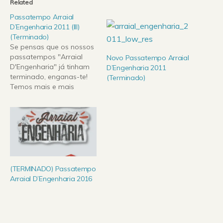
Related
Passatempo Arraial
D’Engenharia 2011 (III)
(Terminado)
Se pensas que os nossos
passatempos "Arraial
Novo Passatempo Arraial
D'Engenharia" já tinham
D’Engenharia 2011
terminado, enganas-te!
(Terminado)
Temos mais e mais
bilhetes diários para
oferecer! Se queres ver
Pendulum ou Orelha
Negra, não vais perder
esta oportunidade. A
Engenharia Rádio tem
para oferecer mais 2
bilhetes diários para o dia
(TERMINADO) Passatempo
26 e 2 bilhetes diários…
Arraial D’Engenharia 2016