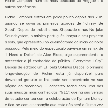
Richie Campbell, num dia mais dedicado ao Reggae e a
outras tendências.
Richie Campbell entrou em palco pouco depois das 23h,
quando se ouviu os primeiros acordes de “Johnny Be
Good”. Depois do trabalho nos Stepacide e nos No Joke
Soundsystem, o músico português lançou o seu projecto
a solo, que apresentou no queimódromo ao início da noite
passada. Pelo meio do espectáculo ouve-se um remix de
“I Need a Dollar”, de Aloe Blacc, algo surpreendente, a
anteceder o já conhecido do público “Everytime I Cry”.
Depois de editado um EP pela Optimus Discos, o primeiro
longa-duração de Richie está já disponível para
download gratuito (o link pode ser encontrado na sua
página do facebook). O concerto fecha com uma das
suas músicas mais conhecidas, “911”, que na sua versão
de estúdio contou com a colaboração de Kymani Marley,
e fica-se com a sensação que esta não será a última vez