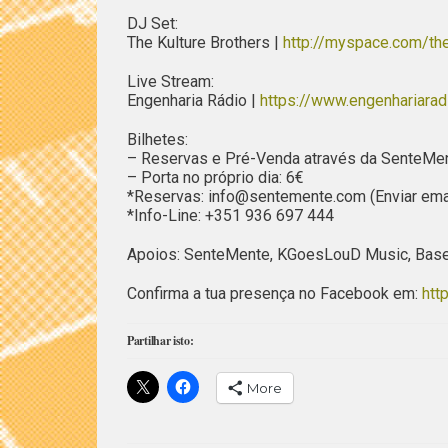
DJ Set:
The Kulture Brothers |
http://myspace.com/the
Live Stream:
Engenharia Rádio |
https://www.engenhariaradi
Bilhetes:
– Reservas e Pré-Venda através da SenteMen
– Porta no próprio dia: 6€
*Reservas: info@sentemente.com (Enviar ema
*Info-Line: +351 936 697 444
Apoios: SenteMente, KGoesLouD Music, Baseme
Confirma a tua presença no Facebook em:
htt
Partilhar isto:
More