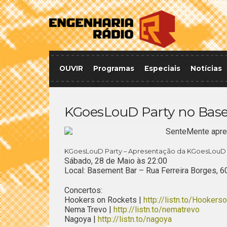
OUVIR
Programas
Especiais
Notícias
KGoesLouD Party no Base
SenteMente apre
KGoesLouD Party – Apresentação da KGoesLouD M
Sábado, 28 de Maio às 22:00
Local: Basement Bar – Rua Ferreira Borges, 6
Concertos:
Hookers on Rockets |
http://listn.to/Hooker
Nema Trevo |
http://listn.to/nematrevo
Nagoya |
http://listn.to/nagoya