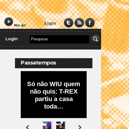
No ar:
Login
Passatempos