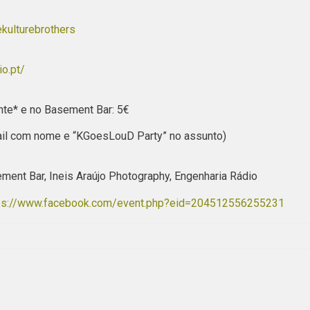
kulturebrothers
o.pt/
te* e no Basement Bar: 5€
il com nome e “KGoesLouD Party” no assunto)
nt Bar, Ineis Araújo Photography, Engenharia Rádio
ps://www.facebook.com/event.php?eid=204512556255231