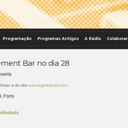
Programação
Programas Antigos
A Rádio
Colaborar
ment Bar no dia 28
senta:
usic e do site
www.kgoesloud.com
0, Porto
sonRockets