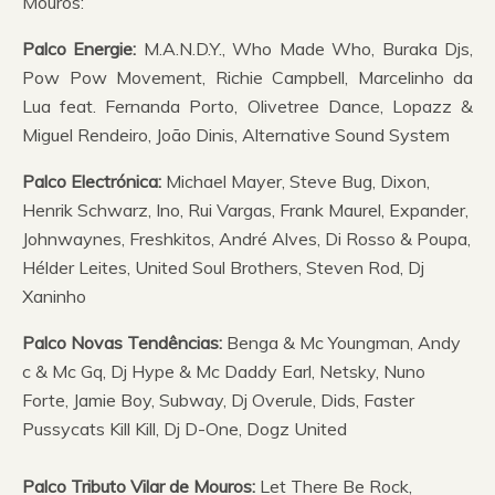
Mouros:
Palco Energie:
M.A.N.D.Y., Who Made Who, Buraka Djs,
Pow Pow Movement, Richie Campbell, Marcelinho da
Lua feat. Fernanda Porto, Olivetree Dance, Lopazz &
Miguel Rendeiro, João Dinis, Alternative Sound System
Palco Electrónica:
Michael Mayer, Steve Bug, Dixon,
Henrik Schwarz, Ino, Rui Vargas, Frank Maurel, Expander,
Johnwaynes, Freshkitos, André Alves, Di Rosso & Poupa,
Hélder Leites, United Soul Brothers, Steven Rod, Dj
Xaninho
Palco Novas Tendências:
Benga & Mc Youngman, Andy
c & Mc Gq, Dj Hype & Mc Daddy Earl, Netsky, Nuno
Forte, Jamie Boy, Subway, Dj Overule, Dids, Faster
Pussycats Kill Kill, Dj D-One, Dogz United
Palco Tributo Vilar de Mouros:
Let There Be Rock,