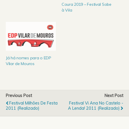
muita animação são
Coura 2019 – Festival Sobe
condimentos
à Vila
indispensáveis, a Energie
Azurara 2010 é o destino
certo. No dia 28 de
Agosto a praia da
Azurara, em Vila do
Conde vai voltar a ser
palco…
Já há nomes para o EDP
Vilar de Mouros
Previous Post
Next Post
Festival Milhões De Festa
Festival Vi Ana No Castelo -
2011 (Realizado)
A Lenda! 2011 (Realizado)