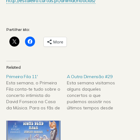
http://estaleiro.curtas.pt/animar/noticias/
Partilhar isto:
More
Related
Primeira Fila 11′
A Outra Dimensão #29
Esta semana, o Primeira
Esta semana visitamos
Fila conta-te tudo sobre o
alguns daqueles
concerto intimista do
concertos a que
David Fonseca na Casa
pudemos assistir nos
da Música. Para os fãs de
últimos tempos desde
desenhos animados,
Laurie Anderson na Casa
como Wallace and
da Música, passando por
Gromit ou a Ovelha
Toro Y Moi e Twin
Choné, a iniciativa
Shadow englobados no
Animar, em Vila do
projecto Estaleiro em Vila