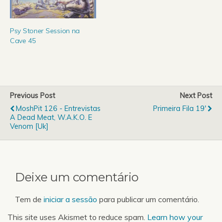
Conde, propõe-te uma
do Conde, Sufjan Stevens
ida à exposição dos
no Coliseu do Porto e no
estúdios da Aardman.
Cirque Royal de Bruxelas
Psy Stoner Session na
Porto Interior,…
até chegarmos…
Cave 45
Previous Post
Next Post
MoshPit 126 - Entrevistas
Primeira Fila 19'
A Dead Meat, W.A.K.O. E
Venom [uk]
Deixe um comentário
Tem de
iniciar a sessão
para publicar um comentário.
This site uses Akismet to reduce spam.
Learn how your