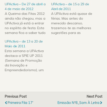
UPActiva – De 27 de abril a
UPActiva – de 15 a 29 de
4 de maio de 2012
Abril de 2011
A Queima das Fitas 2012
A UPActiva está quase de
ainda não chegou, mas a
férias. Mas antes do
UPActiva já está a entrar
merecido descanso,
no espírito de festa. Esta
trazemos-te as melhores
semana fica a saber tudo
sugestões para as
sobre as noites no
próximas 2 semanas. E é
UPActiva – de 13 a 20 de
Queimódromo! Parceria
assim, todas as semanas
Maio de 2011
Engenharia Rádio / JPR
a UP Activa a dar-te bons
Esta semana a UPActiva
Especial Queima 2012 -
motivos para descobrires
destaca a SPIE UP 2011
Parte 1
a tua Universidade. Passa
(Semana de Promoção
pelo Facebook e "gosta"
da Inovação e
da UP Activa! Parceria
Empreendedorismo), um
Engenharia Rádio…
evento internacional que
cultiva a atitude
empeendedora e
inovadora e que se
realiza entre 19 e 21 de
Previous Post
Next Post
Maio. Este programa
Primeira Fila 17'
Emissão Nº8_Som À Letra
apresenta ainda, como já