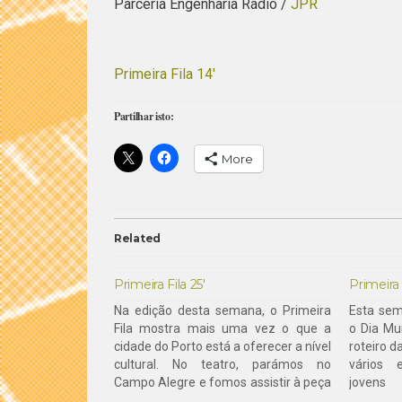
Parceria Engenharia Rádio /
JPR
Primeira Fila 14′
Partilhar isto:
More
Related
Primeira Fila 25′
Primeira 
Na edição desta semana, o Primeira
Esta sem
Fila mostra mais uma vez o que a
o Dia Mu
cidade do Porto está a oferecer a nível
roteiro d
cultural. No teatro, parámos no
vários 
Campo Alegre e fomos assistir à peça
jovens
“Falácia”, em cena até ao final do mês.
entregar