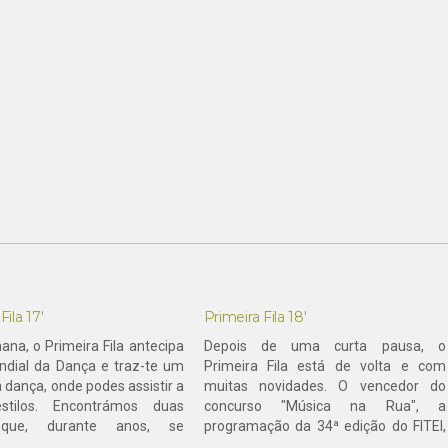
Fila 17′
Primeira Fila 18′
ana, o Primeira Fila antecipa
Depois de uma curta pausa, o
ndial da Dança e traz-te um
Primeira Fila está de volta e com
a dança, onde podes assistir a
muitas novidades. O vencedor do
estilos. Encontrámos duas
concurso "Música na Rua", a
 que, durante anos, se
programação da 34ª edição do FITEI,
am à dança. Contudo, estas
um livro escrito por mil pessoas, um