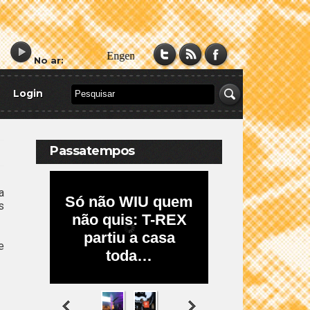
No ar:
Login
Passatempos
a
s
e