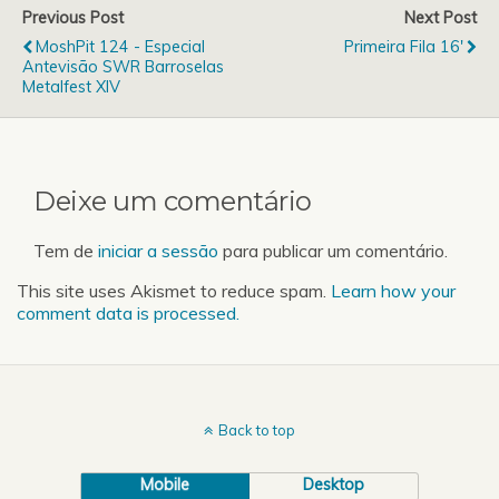
0dbs@engenhariaradio.pt
Previous Post
Next Post
as vossas sugestões de
MoshPit 124 - Especial
Primeira Fila 16'
temas para os próximos
Antevisão SWR Barroselas
meses! Até para…
Metalfest XIV
Deixe um comentário
Tem de
iniciar a sessão
para publicar um comentário.
This site uses Akismet to reduce spam.
Learn how your
comment data is processed.
Back to top
Mobile
Desktop