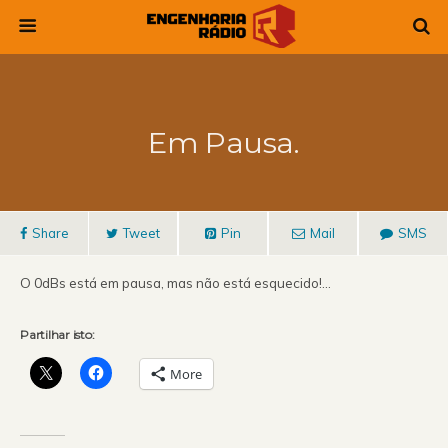
Em Pausa.
Share
Tweet
Pin
Mail
SMS
O 0dBs está em pausa, mas não está esquecido!…
Partilhar isto:
More