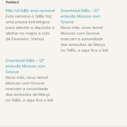
Related
Não há 0dBs esta semana!
Download 0dBs – 12ª
Esta semana o 0dBs faz
emissão Músicas com
uma pausa estratégica
Groove
para atestar o depósito e
Novo mês, novo tema!
alinhar no mapa a rota
Músicas com Groove
de Fevereiro. Vamos
marcam a sonoridade
passar o mês em
das emissões de Março
viagem.... com músicas
no 0dBs, e aqui fica o link
para viajar! Voltamos ás
para o download da
Download 0dBs – 12º
emissões dia 8! Até lá!
primeira emissão! Não
emissão Músicas com
se esqueçam de enviar
Groove
para o e-mail
Novo mês, novo tema!
0dbs@engenhariaradio.pt
Músicas com Groove
as vossas sugestões de
marcam a sonoridade
temas para os próximos
das emissões de Março
meses... ainda não
no 0dBs, e aqui fica o link
recebi…
para o download da
primeira emissão! Não
se esqueçam de enviar
para o e-mail