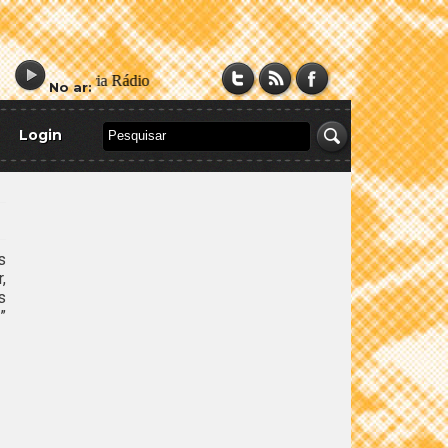
No ar:
Login
s
,
s
”