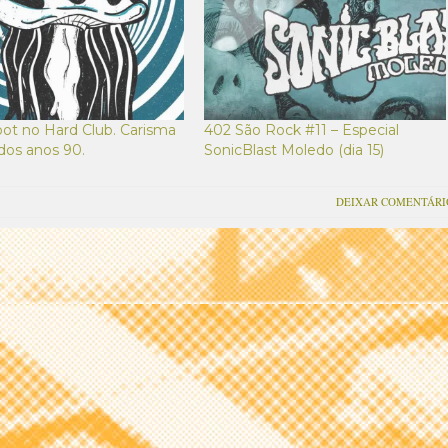
oot no Hard Club. Carisma
402 São Rock #11 – Especial
dos anos 90.
SonicBlast Moledo (dia 15)
DEIXAR COMENTÁRI