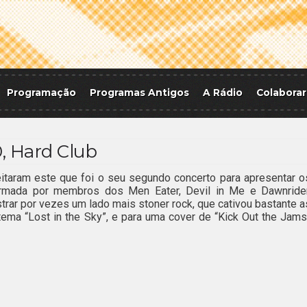
Programação
Programas Antigos
A Rádio
Colaborar
0, Hard Club
veitaram este que foi o seu segundo concerto para apresentar o
ormada por membros dos Men Eater, Devil in Me e Dawnrider
trar por vezes um lado mais stoner rock, que cativou bastante a
tema “Lost in the Sky”, e para uma cover de “Kick Out the Jams