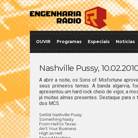
OUVIR
Programas
Especiais
Notícias
Nashville Pussy, 10.02.201
A abrir a noite, os Sons of Misfortune apro
seus primeiros temas. A banda algarvia, f
apresentou um hard rock cheio de vigor, a mos
já muitas almas presentes. Destaque para o 
dos MC5.
Setlist Nashville Pussy
Something Nasty
From Hell to Texas
Ain’t Your Business
High as Hell
Speed Machine