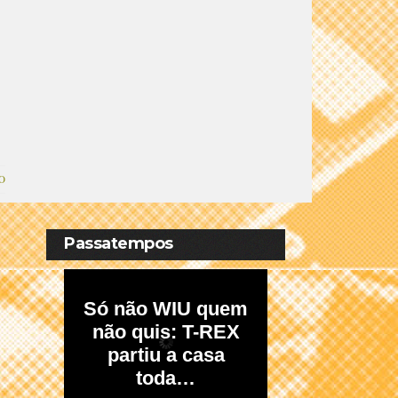
O
Passatempos