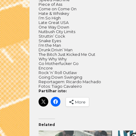
Piece of Ass
Come on Come On
Hate & Whiskey
I’m So High
Late Great USA
One Way Down
Nutbush City Limits
Struttin’ Cock
Snake Eyes
I’m the Man
Drunk Drivin’ Man
The Bitch Just Kicked Me Out
Why Why Why
Go Motherfucker Go
Encore
Rock ‘n’ Roll Outlaw
Going Down Swinging
Reportagem: Ricardo Machado
Fotos: Tiago Cavaleiro
Partilhar isto:
More
Related