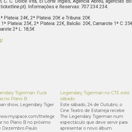
, C. C. Dolce Vita, El Corte Inglés, Agência Abreu, agências do
ticketline.pt). Informações e Reservas: 707 234 234.
 Plateia: 24€, 2ª Plateia: 20€ e Tribuna: 20€
1ª Plateia: 25€, 2ª Plateia: 22€, Balcão: 20€, Camarote 1ª C: 25€
arote 2ª L: 18,5€
t/
endary Tigerman: Fuck
Legendary Tigerman no CTE este
as no Plano B
sábado
an show, Legendary Tiger
Este sábado, 24 de Outubro, o
Cine Teatro de Estarreja recebe
/www.myspace.com/thelegendarytigerman),
The Legendary Tigerman num
ar no Plano B no próximo
espectáculo que deve servir para
de Dezembro.Paulo
apresentar o novo álbum