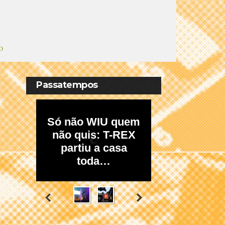
O
Passatempos