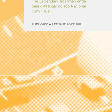
The Legendary Tigerman entra
Furtado 
para o #1 lugar do Top Nacional
promove
com “True”
intitula
Setembr
colabora
PUBLICADO A
2 DE JANEIRO DE 2011
Maria d
Becky L