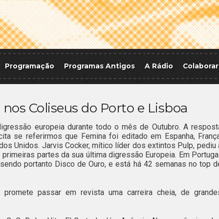
Programação
Programas Antigos
A Rádio
Colaborar
os Coliseus do Porto e Lisboa
igressão europeia durante todo o mês de Outubro. A respost
ícita se referirmos que Femina foi editado em Espanha, França
dos Unidos. Jarvis Cocker, mítico líder dos extintos Pulp, pediu 
rimeiras partes da sua última digressão Europeia. Em Portugal
 sendo portanto Disco de Ouro, e está há 42 semanas no top d
 promete passar em revista uma carreira cheia, de grande