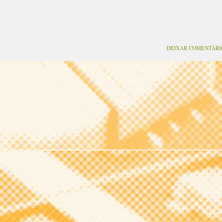
anda na estrada a
"Femina", editado no final de
r o seu último álbum
Setembro. Os bilhetes para este
do "Femina", lançado em
espectáculo dão direito a entrada
o, que conta com a
isenta de consumo obrigatório no
ção de Asia Argento,
Bar CTE para a after-party com…
DEIXAR COMENTÁRI
e Medeiros, Peaches,
ee, Rita Redshoes e…