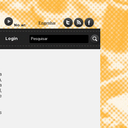
No ar:
Login
a
,
a
,
e
s