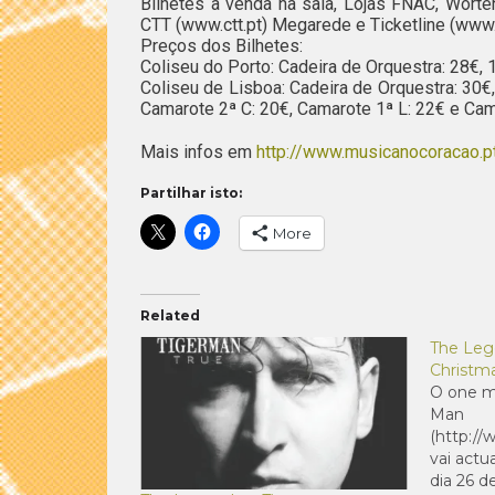
Bilhetes à venda na sala, Lojas FNAC, Worten
CTT (www.ctt.pt) Megarede e Ticketline (www.
Preços dos Bilhetes:
Coliseu do Porto: Cadeira de Orquestra: 28€, 1ª
Coliseu de Lisboa: Cadeira de Orquestra: 30€, 
Camarote 2ª C: 20€, Camarote 1ª L: 22€ e Cam
Mais infos em
http://www.musicanocoracao.p
Partilhar isto:
More
Related
The Leg
Christm
O one m
Man
(http:/
vai actu
dia 26 