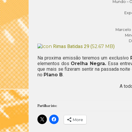
Mundo – O
Exp
Marcelo 
Min
D
Rimas Batidas 29 (
52.67 MB
)
Na proxima emissão teremos um exclusívo
elementos dos
Orelha Negra.
Essa entrev
que mais se fizeram sentir na passada noit
no
Plano B
.
A tod
Partilhar isto:
More