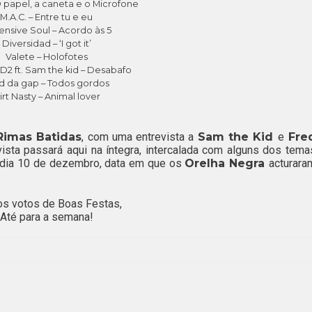
 papel, a caneta e o Microfone
M.A.C. – Entre tu e eu
ensive Soul – Acordo às 5
Diversidad – ‘I got it’
Valete – Holofotes
D2 ft. Sam the kid – Desabafo
d da gap – Todos gordos
irt Nasty – Animal lover
Rimas Batidas
, com uma entrevista a
Sam the Kid
e
Fre
ista passará aqui na íntegra, intercalada com alguns dos tema
e dia 10 de dezembro, data em que os
Orelha Negra
acturara
os votos de Boas Festas,
Até para a semana!