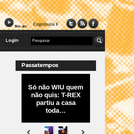
No ar:
Login
Passatempos