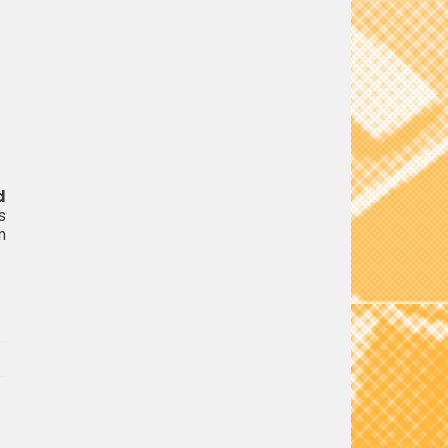
d
s
m