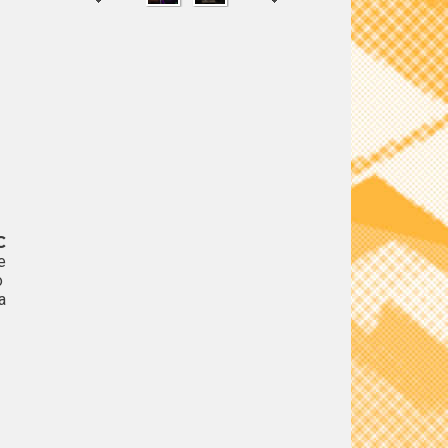
SHARE
TWEET
C
e
o
a