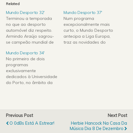
Related
Mundo Desporto 32′
Mundo Desporto 37′
Terminou a temporada
Num programa
no que ao desporto
excepcionalmente mais
automóvel diz respeito.
curto, o Mundo Desporto
Armindo Araújo sagrou-
antecipa a Liga Europa,
se campeão mundial de
traz as novidades do
Produção (PWRC) e o
Atletismo e da Fórmula
Mundo Desporto 34′
francês Sébastien Loëb
Um, deitando ainda os
No primeiro de dois
venceu a última prova, o
olhos pelo andebol.
programas
Rali do País de Gales. Em
Consultem o nosso
exclusivamente
Outubro já tinha
facebook (tornem-se
dedicados à Universidade
assegurado o sétimo
nossos amigos se ainda
do Porto, no âmbito da
campeonato consecutivo.
não o são). Parceria
comemoração do seu
Na Fórmula 1, o jovem
Engenharia Rádio / JPR
centenário, falamos de
Sebastian Vettel, de…
Mundo Desporto 37'
desportos de combate.
Na UP estudam Juliana
Rocha, tri-campeã
Previous Post
Next Post
nacional de boxe, e
O 0dBs Está A Estrear!
Herbie Hancock Na Casa Da
Catarina de Vilhena,
Música Dia 8 De Dezembro
campeã nacional de