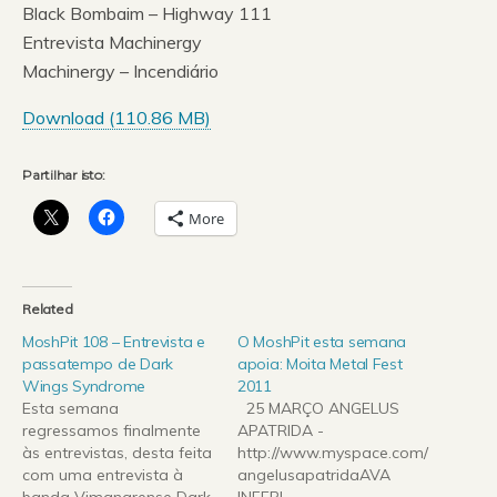
Black Bombaim – Highway 111
Entrevista Machinergy
Machinergy – Incendiário
Download (
110.86 MB
)
Partilhar isto:
More
Related
MoshPit 108 – Entrevista e
O MoshPit esta semana
passatempo de Dark
apoia: Moita Metal Fest
Wings Syndrome
2011
Esta semana
25 MARÇO ANGELUS
regressamos finalmente
APATRIDA -
às entrevistas, desta feita
http://www.myspace.com/
com uma entrevista à
angelusapatridaAVA