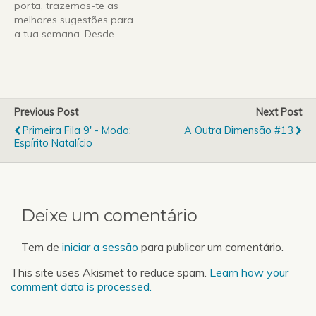
porta, trazemos-te as
Workshop “Oficina da
edição da FEP Stock
melhores sugestões para
Sopa” da FCNAUP, tudo
Exchange e…
a tua semana. Desde
o que acontece na
conferências, sessões de
próxima semana na UP…
esclarecimento sobre
Erasmus, exposições e
muito mais. mas também
começamos a desvendar
Previous Post
Next Post
as festas académicas
Primeira Fila 9' - Modo:
A Outra Dimensão #13
que inundam o mês de
Espírito Natalício
dezembro em todas as
faculdades da UP. …
Deixe um comentário
Tem de
iniciar a sessão
para publicar um comentário.
This site uses Akismet to reduce spam.
Learn how your
comment data is processed.