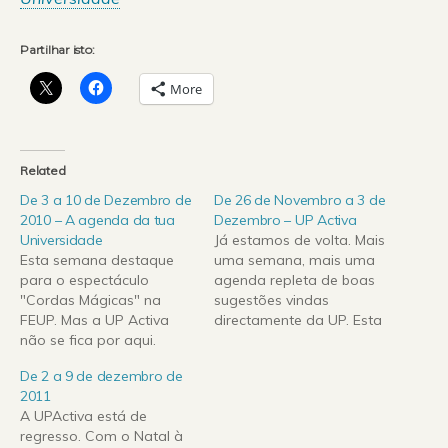
Partilhar isto:
More
Related
De 3 a 10 de Dezembro de
De 26 de Novembro a 3 de
2010 – A agenda da tua
Dezembro – UP Activa
Universidade
Já estamos de volta. Mais
Esta semana destaque
uma semana, mais uma
para o espectáculo
agenda repleta de boas
"Cordas Mágicas" na
sugestões vindas
FEUP. Mas a UP Activa
directamente da UP. Esta
não se fica por aqui.
semana destaque para a
Temos mais sugestões:
Snowtrip 2010 da
De 2 a 9 de dezembro de
desde as segundas
AEFEUP. Tempo ainda
2011
Jornadas de
para o workshop de Lindy
A UPActiva está de
Humanização do Hospital
Hop, a VIII Semana do
regresso. Com o Natal à
de São João até ao
Emprego da FDUP, a III