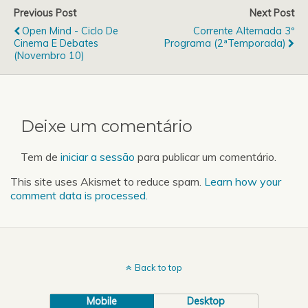
programa, e encontraram
Previous Post
Next Post
uma opinião curiosa.
Open Mind - Ciclo De
Corrente Alternada 3º
Melhor só mesmo ouvir.
Cinema E Debates
Programa (2ªTemporada)
Até para a semana, se
(Novembro 10)
conseguirmos…
Deixe um comentário
Tem de
iniciar a sessão
para publicar um comentário.
This site uses Akismet to reduce spam.
Learn how your
comment data is processed.
Back to top
Mobile
Desktop