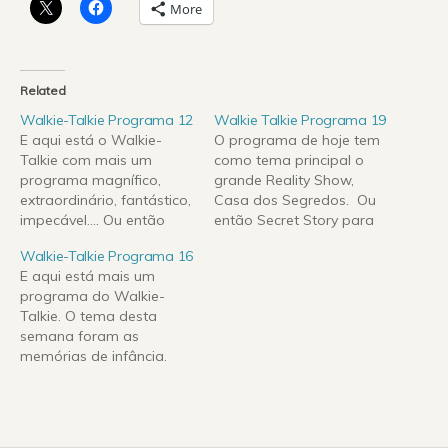
More
Related
Walkie-Talkie Programa 12
Walkie Talkie Programa 19
E aqui está o Walkie-
O programa de hoje tem
Talkie com mais um
como tema principal o
programa magnífico,
grande Reality Show,
extraordinário, fantástico,
Casa dos Segredos. Ou
impecável.... Ou então
então Secret Story para
não. Foi o programa
dar mais estilo. Temos
Walkie-Talkie Programa 16
possível. Desta feita um
notícias em primeira mão.
E aqui está mais um
especial mobilidade com
Para além disso,
programa do Walkie-
duas convidadas no
estivemos à conversa
Talkie. O tema desta
nosso programa. De
com Cátia, concorrente
semana foram as
entre todos os erros
da Casa dos Segredos,
memórias de infância.
detectados na emissão, o
tornando-nos assim a
Desta vez o Walkie-Talkie
maior foi dar a hipótese
primeira rádio a
foi para a rua saber o
às convidadas escolher
entrevistar uma…
que pensam os
as músicas.…
portugueses deste