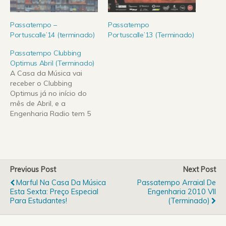
Passatempo –
Passatempo
Portuscalle’14 (terminado)
Portuscalle’13 (Terminado)
Passatempo Clubbing
Optimus Abril (Terminado)
A Casa da Música vai
receber o Clubbing
Optimus já no início do
mês de Abril, e a
Engenharia Radio tem 5
entradas individuais para
oferecer, para isso basta
responder às perguntas
que se seguem: Quem irá
actuar na Suggia no dia 2
Previous Post
Next Post
de Abril? Em que ano
Marful Na Casa Da Música
Passatempo Arraial De
começou a…
Esta Sexta: Preço Especial
Engenharia 2010 VII
Para Estudantes!
(Terminado)