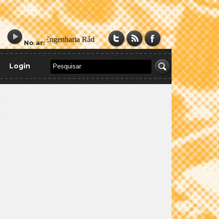
No ar:
Login