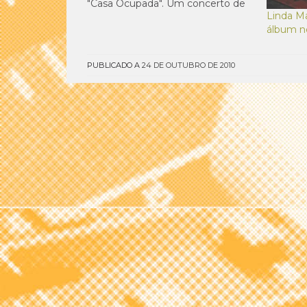
"Casa Ocupada". Um concerto de
Linda M
indie/pós-rock subtil, denso e
álbum n
cantado em português que
promete fascinar.Sábado, 23 de
Outubro, Sala 2 do Hard Club,
PUBLICADO A
24 DE OUTUBRO DE 2010
22h30, 10.95 € com oferta do
discoMais infos em
http://www.hard-club.com/