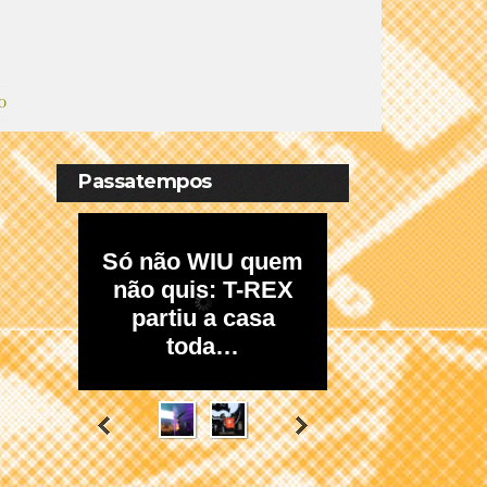
O
Passatempos