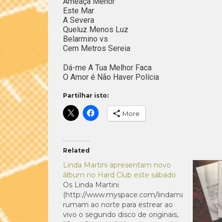
Ameaça Menor
Este Mar
A Severa
Queluz Menos Luz
Belarmino vs
Cem Metros Sereia
Dá-me A Tua Melhor Faca
O Amor é Não Haver Polícia
Partilhar isto:
More
Related
Linda Martini apresentam novo
álbum no Hard Club este sábado
Os Linda Martini
(http://www.myspace.com/lindamartini)
rumam ao norte para estrear ao
vivo o segundo disco de originais,