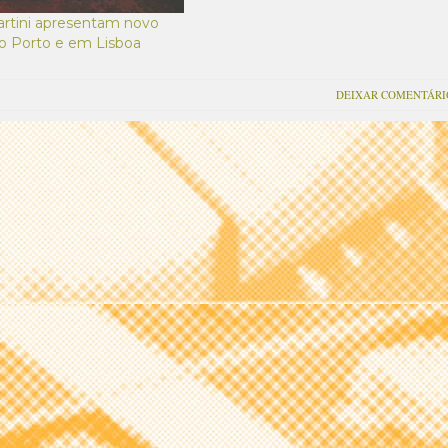
voltaram este ano novamente em
artini apresentam novo
nome próprio, para apresentarem
o Porto e em Lisboa
o seu último lançamento de longa
duração, “We’re Here Because
We’re Here” lançado em…
DEIXAR COMENTÁRI