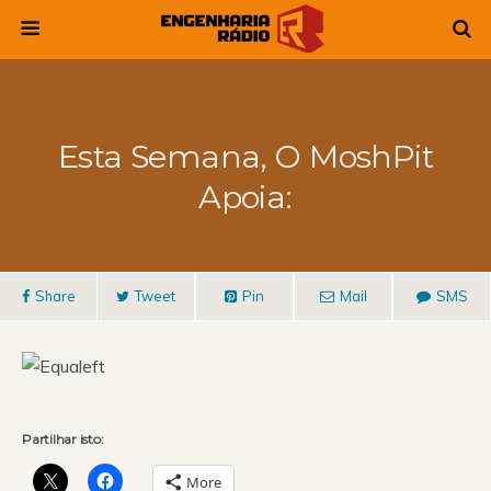
Esta Semana, O MoshPit
Apoia:
Share
Tweet
Pin
Mail
SMS
Partilhar isto:
More