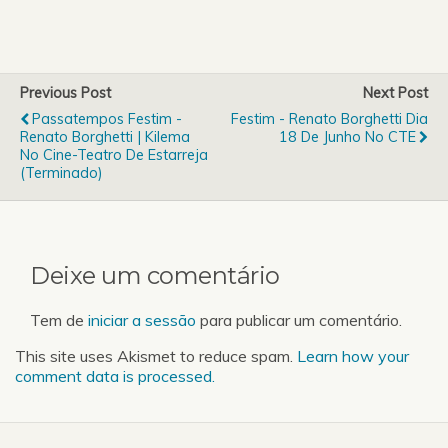
passatempo que a
Engenharia rádio tem
para vos oferecer.Depois
do excelente espectáculo
do colectivo russo Terem
Previous Post
Next Post
Quartet, o festim –
Passatempos Festim -
Festim - Renato Borghetti Dia
festival intermunicipal de
Renato Borghetti | Kilema
18 De Junho No CTE
músicas do mundo…
No Cine-Teatro De Estarreja
(Terminado)
Deixe um comentário
Tem de
iniciar a sessão
para publicar um comentário.
This site uses Akismet to reduce spam.
Learn how your
comment data is processed.