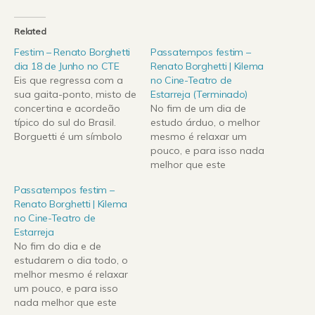
Related
Festim – Renato Borghetti
Passatempos festim –
dia 18 de Junho no CTE
Renato Borghetti | Kilema
Eis que regressa com a
no Cine-Teatro de
sua gaita-ponto, misto de
Estarreja (Terminado)
concertina e acordeão
No fim de um dia de
típico do sul do Brasil.
estudo árduo, o melhor
Borguetti é um símbolo
mesmo é relaxar um
da tradição gaúcha:
pouco, e para isso nada
fascinante figura, chapéu
melhor que este
de aba e as típicas calças
passatempo que a
Passatempos festim –
de vaqueiro, Renato toca
Engenharia rádio tem
Renato Borghetti | Kilema
como um possuído, o que
para vos oferecer. O
no Cine-Teatro de
causa ainda maior
F.E.S.T.I.M. – festival
Estarreja
impressão a quem
intermunicipal de músicas
No fim do dia e de
conhece as…
do mundo regressa ao
estudarem o dia todo, o
CTE, com mais um
melhor mesmo é relaxar
espectáculos a percorrer
um pouco, e para isso
a…
nada melhor que este