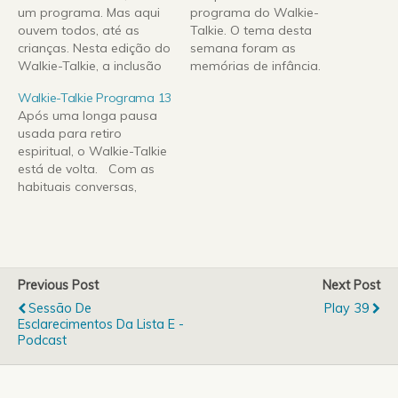
um programa. Mas aqui
programa do Walkie-
ouvem todos, até as
Talkie. O tema desta
crianças. Nesta edição do
semana foram as
Walkie-Talkie, a inclusão
memórias de infância.
de um passatempo.
Desta vez o Walkie-Talkie
Walkie-Talkie Programa 13
Oiçam a emissão para
foi para a rua saber o
Após uma longa pausa
saberem mais Walkie-
que pensam os
usada para retiro
Talkie_Prog_9 (22.62 MB)
portugueses deste
espiritual, o Walkie-Talkie
programa, e encontraram
está de volta. Com as
uma opinião curiosa.
habituais conversas,
Melhor só mesmo ouvir.
habituais rúbricas, a boa
Até para a semana, se
disposição e humor
conseguirmos…
(esperamos nós), está
garantido. Hoje, um
regresso à década
Previous Post
Next Post
passada e um relato do
Sessão De
Play 39
que certamente é
Esclarecimentos Da Lista E -
partilhado por todos nós,
Podcast
são o tema…