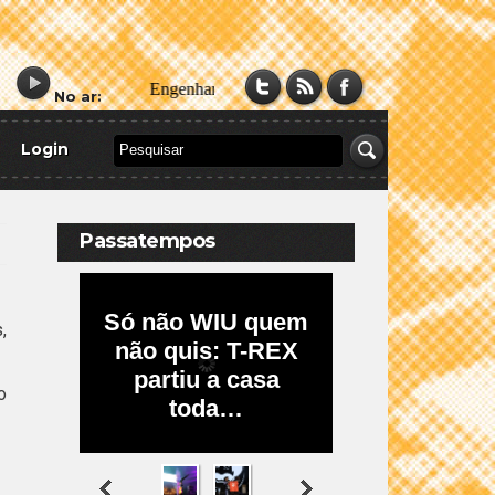
No ar:
Login
Passatempos
,
o