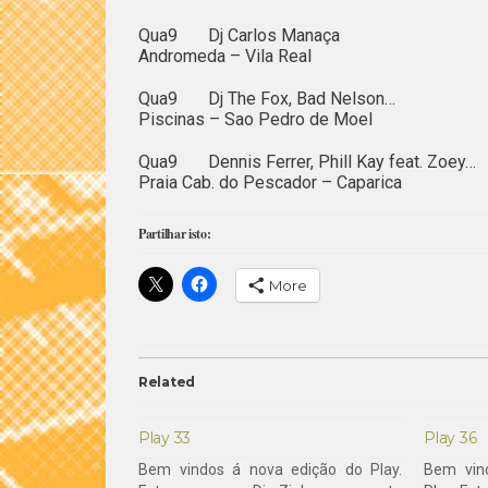
Qua9 Dj Carlos Manaça
Andromeda – Vila Real
Qua9 Dj The Fox, Bad Nelson…
Piscinas – Sao Pedro de Moel
Qua9 Dennis Ferrer, Phill Kay feat. Zoey…
Praia Cab. do Pescador – Caparica
Partilhar isto:
More
Related
Play 33
Play 36
Bem vindos á nova edição do Play.
Bem vin