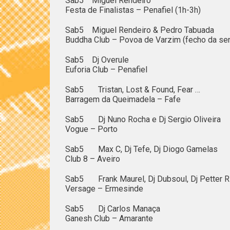
Sab5 Miguel Rendeiro
Festa de Finalistas – Penafiel (1h-3h)
Sab5 Miguel Rendeiro & Pedro Tabuada
Buddha Club – Povoa de Varzim (fecho da sen
Sab5 Dj Overule
Euforia Club – Penafiel
Sab5 Tristan, Lost & Found, Fear …
Barragem da Queimadela – Fafe
Sab5 Dj Nuno Rocha e Dj Sergio Oliveira
Vogue – Porto
Sab5 Max C, Dj Tefe, Dj Diogo Gamelas
Club 8 – Aveiro
Sab5 Frank Maurel, Dj Dubsoul, Dj Petter R
Versage – Ermesinde
Sab5 Dj Carlos Manaça
Ganesh Club – Amarante