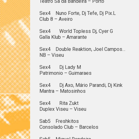
Teatro Sa da Bandeira – Porto
Sex4 Nuno Forte, Dj Tefe, Dj Pix.L
Club 8 – Aveiro
Sex4 World Topless Dj, Cyer G
Galla Klub – Amarante
Sex4 Double Reaktion, Joel Campos…
NB – Viseu
Sex4 Dj Lady M
Patrimonio – Guimaraes
Sex4 Dj Axo, Mário Parandi, Dj Kink
Mantra – Matosinhos
Sex4 Rita Zukt
Duplex Viseu – Viseu
Sab5 Freshkitos
Consolado Club – Barcelos