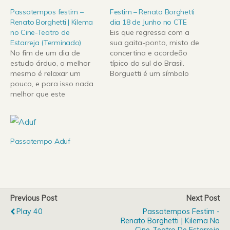
Passatempos festim –
Festim – Renato Borghetti
Renato Borghetti | Kilema
dia 18 de Junho no CTE
no Cine-Teatro de
Eis que regressa com a
Estarreja (Terminado)
sua gaita-ponto, misto de
No fim de um dia de
concertina e acordeão
estudo árduo, o melhor
típico do sul do Brasil.
mesmo é relaxar um
Borguetti é um símbolo
pouco, e para isso nada
da tradição gaúcha:
melhor que este
fascinante figura, chapéu
passatempo que a
de aba e as típicas calças
Engenharia rádio tem
de vaqueiro, Renato toca
para vos oferecer. O
como um possuído, o que
F.E.S.T.I.M. – festival
causa ainda maior
Passatempo Aduf
intermunicipal de músicas
impressão a quem
do mundo regressa ao
conhece as…
CTE, com mais um
espectáculos a percorrer
a…
Previous Post
Next Post
Play 40
Passatempos Festim -
Renato Borghetti | Kilema No