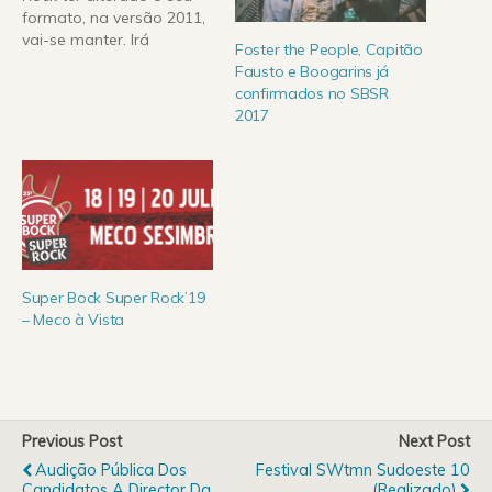
formato, na versão 2011,
vai-se manter. Irá
Foster the People, Capitão
decorrer durante 3 dias,
Fausto e Boogarins já
14, 15 e 16 de Julho, na
confirmados no SBSR
praia do Meco em
2017
Sesimbra. Para o Palco
Super Bock na Herdade
do Cabeço da Flauta
estão confirmados…
Super Bock Super Rock’19
– Meco à Vista
Previous Post
Next Post
Audição Pública Dos
Festival SWtmn Sudoeste 10
Candidatos A Director Da
(Realizado)