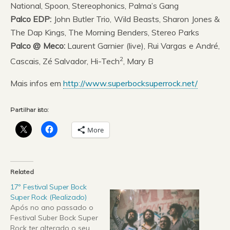
National, Spoon, Stereophonics, Palma’s Gang
Palco EDP:
John Butler Trio, Wild Beasts, Sharon Jones &
The Dap Kings, The Morning Benders, Stereo Parks
Palco @ Meco:
Laurent Garnier (live), Rui Vargas e André,
2
Cascais, Zé Salvador, Hi-Tech
, Mary B
Mais infos em
http://www.superbocksuperrock.net/
Partilhar isto:
More
Related
17º Festival Super Bock
Super Rock (Realizado)
Após no ano passado o
Festival Suber Bock Super
Rock ter alterado o seu