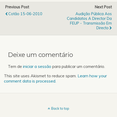
John Cameron Rayuela -
Previous Post
Next Post
Gotan Project Elle a du
Cotão 15-06-2010
Audição Pública Aos
shell -…
Candidatos A Director Da
FEUP - Transmissão Em
Directo
Deixe um comentário
Tem de
iniciar a sessão
para publicar um comentário.
This site uses Akismet to reduce spam.
Learn how your
comment data is processed.
Back to top