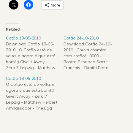
More
Related
Cotão 18-05-2010
Cotão 24-10-2010
Download Cotão 18-05-
Download Cotão 24-10-
2010 O Cotão está de
2010 Chuva cósmica
volta, e agora é que está
com cotão! 0000 -
bom! ;) Give It Away -
Bostro Pesopeo Sacre
Zero 7 Leipzig - Matthew
Francais - Dimitri From
Herbert Ambassador -
Paris What Is Jazz - Club
Cotão 18-05-2010
The Egg Bairro Blue -
Des Belugas Tenderoni -
O Cotão está de volta, e
Orelha Negra Change -
Chromeo Mahesvari -
agora é que está bom! ;)
LCD Soundsystem Half
Arjuna Schiks The Sky
Give It Away - Zero 7
Forgotten Daydreams -
Was Pink - Nathan Fake
Leipzig - Matthew Herbert
John Cameron Rayuela -
Past Is Prologue - Tycho
Ambassador - The Egg
Gotan Project Elle…
My Enemy - Aeroplane
Bairro Blue - Orelha
Rollerskate…
Negra Change - LCD
Soundsystem Half
Forgotten Daydreams -