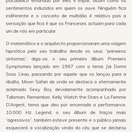
psicadélico emanado por eles é ímpar, assim como os
sentimentos induzidos em quem os ouve. Ninguém fica
indiferente e o conceito de multidão é relativo pois a
sensação que fica é que os Franceses actuam para cada
um de nós em particular.
O matemático e o arquitecto proporcionaram uma viagem
hipnótica pelo seu trabalho desde os seus “primeiros
sintomas”, diga-se, o seu primeiro álbum Premiers
Symptomes lançado em 1997 com a tema J’ai Dormi
Sous L’eau, passando por aquele que os lançou para a
ribalta, Moon Safari de onde se destaca o eternamente
aclamado Sexy Boy devidamente acompanhado por
Talisman, Remember, Kelly Watch the Stars e La Femme
D’Argent, tema que deu por encerrada a performance.
10.000 Hz Legend, o seu álbum de traços mais
“agressivos”, também esteve presente e o público jamais
esquecerá a vocalização vinda do céu que se declarou