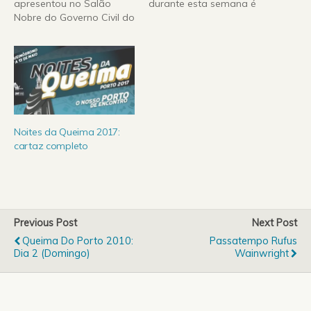
apresentou no Salão
durante esta semana é
Nobre do Governo Civil do
conhecido como
Porto o cartaz das Noites
Queimódomo. Os
da Queima para a edição
grandes nomes na edição
de 2010. A grande
deste ano são a presença
novidade no cartaz deste
dos canadianos Crystal
ano é a banda escocesa
Castles, dos escoceses
Franz Ferdinand, que no
Franz Ferdinand, da
passado…
nigeriana Nneka, do
brasileiro Marcelo…
Noites da Queima 2017:
cartaz completo
Previous Post
Next Post
Queima Do Porto 2010:
Passatempo Rufus
Dia 2 (Domingo)
Wainwright