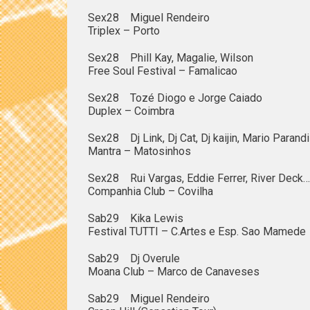
Sex28 Miguel Rendeiro
Triplex – Porto
Sex28 Phill Kay, Magalie, Wilson
Free Soul Festival – Famalicao
Sex28 Tozé Diogo e Jorge Caiado
Duplex – Coimbra
Sex28 Dj Link, Dj Cat, Dj kaijin, Mario Parand
Mantra – Matosinhos
Sex28 Rui Vargas, Eddie Ferrer, River Deck…
Companhia Club – Covilha
Sab29 Kika Lewis
Festival TUTTI – C.Artes e Esp. Sao Mamede
Sab29 Dj Overule
Moana Club – Marco de Canaveses
Sab29 Miguel Rendeiro