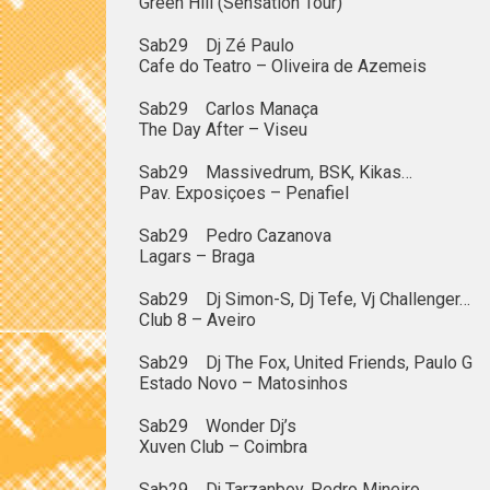
Green Hill (Sensation Tour)
Sab29 Dj Zé Paulo
Cafe do Teatro – Oliveira de Azemeis
Sab29 Carlos Manaça
The Day After – Viseu
Sab29 Massivedrum, BSK, Kikas…
Pav. Exposiçoes – Penafiel
Sab29 Pedro Cazanova
Lagars – Braga
Sab29 Dj Simon-S, Dj Tefe, Vj Challenger…
Club 8 – Aveiro
Sab29 Dj The Fox, United Friends, Paulo G
Estado Novo – Matosinhos
Sab29 Wonder Dj’s
Xuven Club – Coimbra
Sab29 Dj Tarzanboy, Pedro Mineiro…