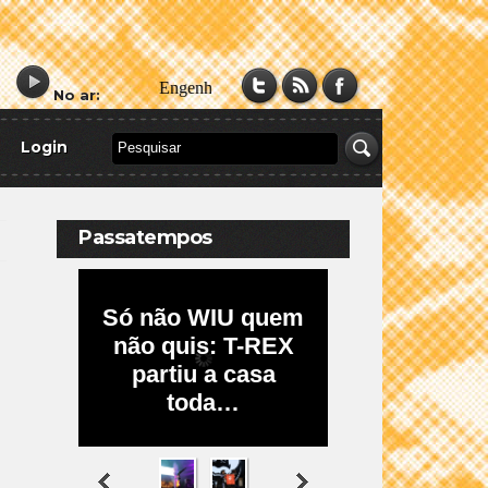
No ar:
Login
Passatempos