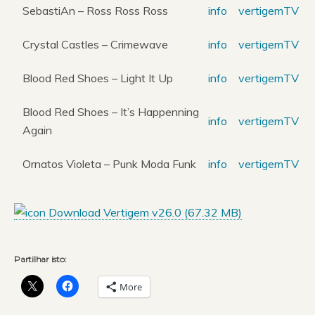
SebastiAn – Ross Ross Ross
info
vertigemTV
Crystal Castles – Crimewave
info
vertigemTV
Blood Red Shoes – Light It Up
info
vertigemTV
Blood Red Shoes – It’s Happenning
info
vertigemTV
Again
Ornatos Violeta – Punk Moda Funk
info
vertigemTV
Download Vertigem v26.0 (
67.32 MB
)
Partilhar isto:
More