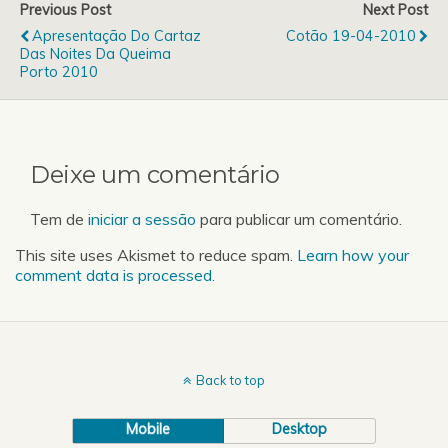
Previous Post
Next Post
Julho.Os Blood Red Shoes
Apresentação Do Cartaz
Cotão 19-04-2010
regressam assim a
Das Noites Da Queima
Portugal, poucos meses
Porto 2010
depois de…
Deixe um comentário
Tem de
iniciar a sessão
para publicar um comentário.
This site uses Akismet to reduce spam.
Learn how your
comment data is processed.
Back to top
Mobile
Desktop