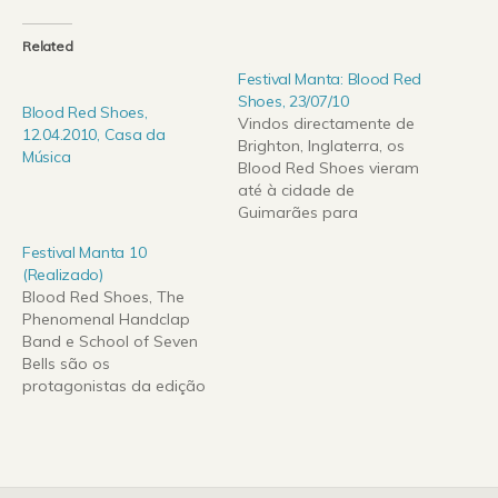
Related
Festival Manta: Blood Red
Shoes, 23/07/10
Blood Red Shoes,
Vindos directamente de
12.04.2010, Casa da
Brighton, Inglaterra, os
Música
Blood Red Shoes vieram
até à cidade de
Guimarães para
actuarem no Festival
Festival Manta 10
Manta 2010, que se
(Realizado)
realiza nos jardins do
Blood Red Shoes, The
Centro Cultural Vila Flor.
Phenomenal Handclap
O espaço onde se realiza
Band e School of Seven
o Festival Manta, é muito
Bells são os
agradável e permite que,
protagonistas da edição
apesar de ser ao ar…
deste ano do Festival
Manta, em Guimarães.O
evento invade o habitual
Centro Cultural de Vila
Flor entre 22 e 24 de