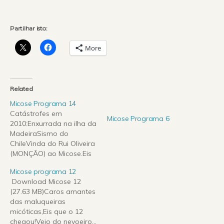
Partilhar isto:
More
Related
Micose Programa 14
Catástrofes em
Micose Programa 6
2010:Enxurrada na ilha da
MadeiraSismo do
ChileVinda do Rui Oliveira
(MONÇÃO) ao Micose.Eis
o cataclismo: Download
Micose programa 12
Micose Programa 14
Download Micose 12
(24.09 MB)
(27.63 MB)Caros amantes
das maluqueiras
micóticas,Eis que o 12
chegou!Veio do nevoeiro...