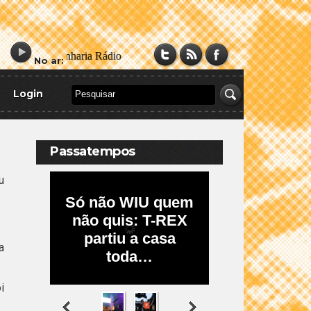
No ar:
Login
Passatempos
u
a
i