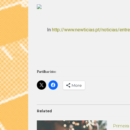
In
http://www.newticias.pt/noticias/en
Partilhar isto:
More
Related
Primeira 