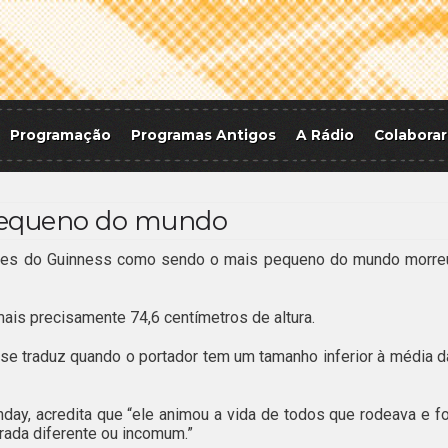
Programação
Programas Antigos
A Rádio
Colaborar
equeno do mundo
rdes do Guinness como sendo o mais pequeno do mundo morre
mais precisamente 74,6 centímetros de altura.
 se traduz quando o portador tem um tamanho inferior à média d
nday, acredita que “ele animou a vida de todos que rodeava e fo
rada diferente ou incomum.”