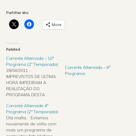
Partilhar isto:
More
Related
Corrente Alternada – 10º
Programa (2ª Temporada)
Corrente Alternada – 6º
28/04/2011 -
Programa
IMPREVISTOS DE ÚLTIMA
HORA IMPEDIRAM A
REALIZAÇÃO DO
PROGRAMA DESTA
SEMANA. VOLTAREMOS
Corrente Alternada 4º
BREVEMENTE. Entretanto
Programa (2ª Temporada)
ouçam e/ou re-ouçam o
Olá malta, Estamos
último programa =)
novamente de volta com
GRANDE ABRAÇO A
mais um programa de
TODOS! Olá gente! Aqui