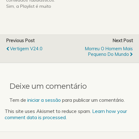
conteúdos fabulásticos.
vai o 20º Programa do
Sim, a Playlist é muito
Corrente Alternada,
boa esta semana, por
precisamente na altura
isso é impossível não
em que sai o cartaz da
carregarem naquele
Queima das Fitas…
botãozinho lá em baixo.
Mário Chaves apresenta-
Previous Post
Next Post
nos esta semana a
Vertigem V24.0
Morreu O Homem Mais
Banda "Agressiv " com a
Pequeno Do Mundo
música "Life in Cold
Blood". As…
Deixe um comentário
Tem de
iniciar a sessão
para publicar um comentário.
This site uses Akismet to reduce spam.
Learn how your
comment data is processed.