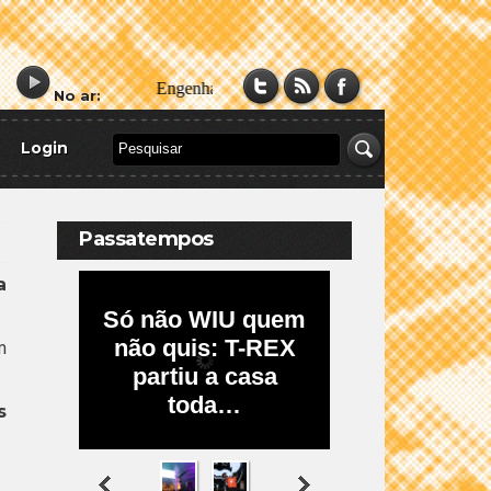
No ar:
Login
Passatempos
a
m
s