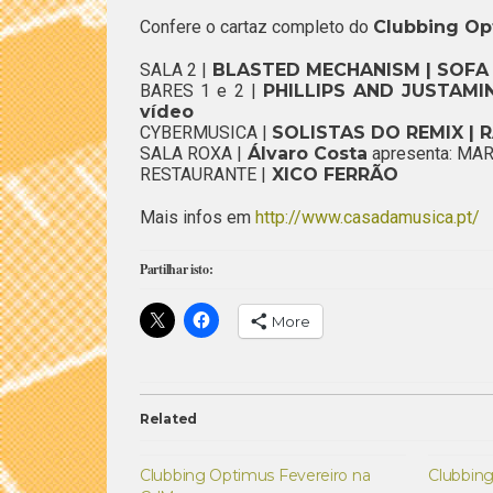
Confere o cartaz completo do
Clubbing Op
SALA 2 |
BLASTED MECHANISM | SOFA
BARES 1 e 2 |
PHILLIPS AND JUSTAMIN
vídeo
CYBERMUSICA |
SOLISTAS DO REMIX | 
SALA ROXA |
Álvaro Costa
apresenta: MARÇ
RESTAURANTE |
XICO FERRÃO
Mais infos em
http://www.casadamusica.pt/
Partilhar isto:
More
Related
Clubbing Optimus Fevereiro na
Clubbin