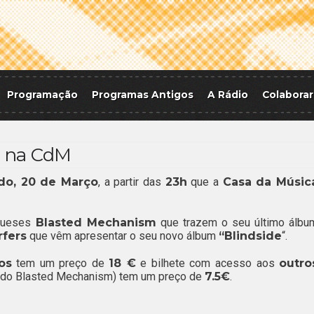
Programação
Programas Antigos
A Rádio
Colaborar
 na CdM
do, 20 de Março
, a partir das
23h
que a
Casa da Músic
gueses
Blasted Mechanism
que trazem o seu último álbu
rfers
que vêm apresentar o seu novo álbum
“Blindside
“.
os
tem um preço de
18 €
e bilhete com acesso aos
outro
ndo Blasted Mechanism) tem um preço de
7.5€
.