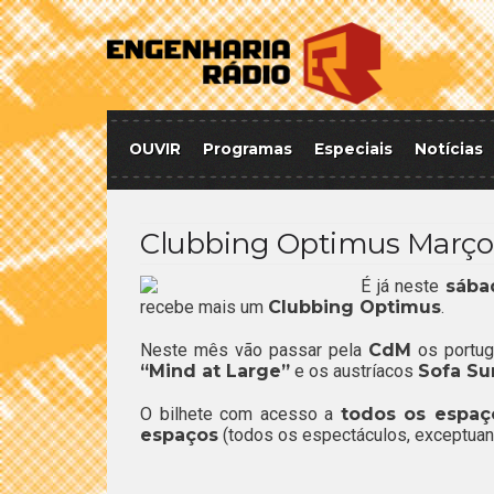
OUVIR
Programas
Especiais
Notícias
Clubbing Optimus Março
É já neste
sába
recebe mais um
Clubbing Optimus
.
Neste mês vão passar pela
CdM
os portu
“Mind at Large”
e os austríacos
Sofa Su
O bilhete com acesso a
todos os espaç
espaços
(todos os espectáculos, exceptua