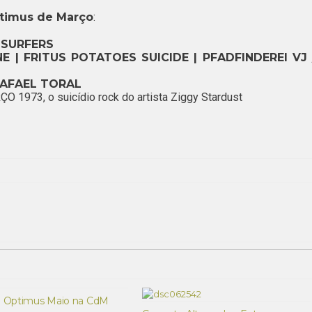
timus de Março
:
 SURFERS
E | FRITUS POTATOES SUICIDE | PFADFINDEREI VJ 
RAFAEL TORAL
O 1973, o suicídio rock do artista Ziggy Stardust
g Optimus Maio na CdM