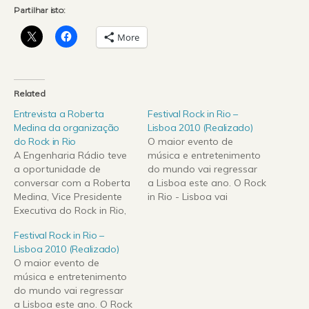
Partilhar isto:
More
Related
Entrevista a Roberta
Festival Rock in Rio –
Medina da organização
Lisboa 2010 (Realizado)
do Rock in Rio
O maior evento de
A Engenharia Rádio teve
música e entretenimento
a oportunidade de
do mundo vai regressar
conversar com a Roberta
a Lisboa este ano. O Rock
Medina, Vice Presidente
in Rio - Lisboa vai
Executiva do Rock in Rio,
realizar-se uma vez mais
e como não poderia
no Parque da Bela Vista
Festival Rock in Rio –
deixar de ser o tema
durante os dias 21, 22, 27,
Lisboa 2010 (Realizado)
central da conversa foi o
29 e 30 de Maio de
O maior evento de
maior evento de música e
2010.Já estão à venda os
música e entretenimento
entretenimento do
bilhetes para o Rock in
do mundo vai regressar
mundo. Entre os vários
Rio…
a Lisboa este ano. O Rock
assuntos abordados,