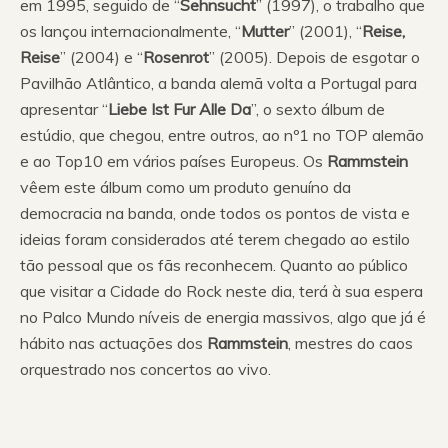
em 1995, seguido de “
Sehnsucht
” (1997), o trabalho que
os lançou internacionalmente, “
Mutter
” (2001), “
Reise,
Reise
” (2004) e “
Rosenrot
” (2005). Depois de esgotar o
Pavilhão Atlântico, a banda alemã volta a Portugal para
apresentar “
Liebe Ist Fur Alle Da
”, o sexto álbum de
estúdio, que chegou, entre outros, ao nº1 no TOP alemão
e ao Top10 em vários países Europeus. Os
Rammstein
vêem este álbum como um produto genuíno da
democracia na banda, onde todos os pontos de vista e
ideias foram considerados até terem chegado ao estilo
tão pessoal que os fãs reconhecem. Quanto ao público
que visitar a Cidade do Rock neste dia, terá à sua espera
no Palco Mundo níveis de energia massivos, algo que já é
hábito nas actuações dos
Rammstein
, mestres do caos
orquestrado nos concertos ao vivo.