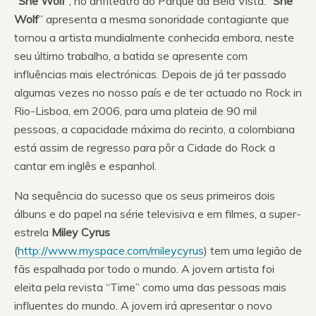
“
She Wolf
”, no anfiteatro do Parque da Bela Vista. “
She
Wolf
” apresenta a mesma sonoridade contagiante que
tornou a artista mundialmente conhecida embora, neste
seu último trabalho, a batida se apresente com
influências mais electrónicas. Depois de já ter passado
algumas vezes no nosso país e de ter actuado no Rock in
Rio-Lisboa, em 2006, para uma plateia de 90 mil
pessoas, a capacidade máxima do recinto, a colombiana
está assim de regresso para pôr a Cidade do Rock a
cantar em inglês e espanhol.
Na sequência do sucesso que os seus primeiros dois
álbuns e do papel na série televisiva e em filmes, a super-
estrela
Miley Cyrus
(
http://www.myspace.com/mileycyrus
) tem uma legião de
fãs espalhada por todo o mundo. A jovem artista foi
eleita pela revista “Time” como uma das pessoas mais
influentes do mundo. A jovem irá apresentar o novo