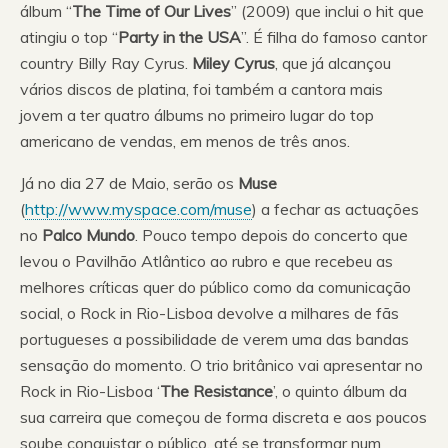
álbum “
The Time of Our Lives
” (2009) que inclui o hit que
atingiu o top “
Party in the USA
”. É filha do famoso cantor
country Billy Ray Cyrus.
Miley Cyrus
, que já alcançou
vários discos de platina, foi também a cantora mais
jovem a ter quatro álbums no primeiro lugar do top
americano de vendas, em menos de três anos.
Já no dia 27 de Maio, serão os
Muse
(
http://www.myspace.com/muse
) a fechar as actuações
no
Palco Mundo
. Pouco tempo depois do concerto que
levou o Pavilhão Atlântico ao rubro e que recebeu as
melhores críticas quer do público como da comunicação
social, o Rock in Rio-Lisboa devolve a milhares de fãs
portugueses a possibilidade de verem uma das bandas
sensação do momento. O trio britânico vai apresentar no
Rock in Rio-Lisboa ‘
The Resistance
’, o quinto álbum da
sua carreira que começou de forma discreta e aos poucos
soube conquistar o público, até se transformar num