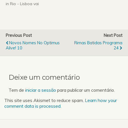
in Rio - Lisboa vai
conta-nos como nasceu
realizar-se uma vez mais
este…
no Parque da Bela Vista
durante os dias 21, 22, 27,
29 e 30 de Maio de
2010.Já estão à venda os
Previous Post
Next Post
bilhetes para o Rock in
Novos Nomes No Optimus
Rimas Batidas Programa
Rio…
Alive! 10
24
Deixe um comentário
Tem de
iniciar a sessão
para publicar um comentário.
This site uses Akismet to reduce spam.
Learn how your
comment data is processed.