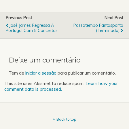
2009, entrevistas essas
aos pesos-pesados do
thrash alemão
Previous Post
Next Post
Destruction e os pioneiros
José James Regressa A
Passatempo Fantasporto
do folk-metal finlandês
Portugal Com 5 Concertos
(Terminado)
Finntroll.De novidades
apresentamos os novos
trabalhos de Immortal,
Marduk,…
Deixe um comentário
Tem de
iniciar a sessão
para publicar um comentário.
This site uses Akismet to reduce spam.
Learn how your
comment data is processed.
Back to top