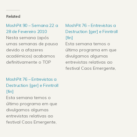
Related
MoshPit 90 – Semana 22 a
MoshPit 76 – Entrevistas a
28 de Fevereiro 2010
Destruction [ger] e Finntroll
Nesta semana (após
[fin]
umas semanas de pausa
Esta semana temos o
devido a afazeres
último programa em que
académicos) acabamos
divulgamos algumas
definitivamente o TOP
entrevistas relativas ao
MoshPit 2009, com os 10
festival Caos Emergente,
primeiros álbuns mais
nos passados dias 11, 12
MoshPit 76 – Entrevistas a
votados. O nosso
e 13 de Setembro de
Destruction [ger] e Finntroll
obrigado desde já a
2009, entrevistas essas
[fin]
todos os que votaram!De
aos pesos-pesados do
Esta semana temos o
resto, contem com os
thrash alemão
último programa em que
novos trabalhos de
Destruction e os pioneiros
divulgamos algumas
Finntroll, Orphaned Land,
do folk-metal finlandês
entrevistas relativas ao
Gamma Ray, Rage, Arsis,
Finntroll.De novidades
festival Caos Emergente,
entre outros!Nas…
apresentamos os novos
nos passados dias 11, 12
trabalhos de Immortal,
e 13 de Setembro de
Marduk,…