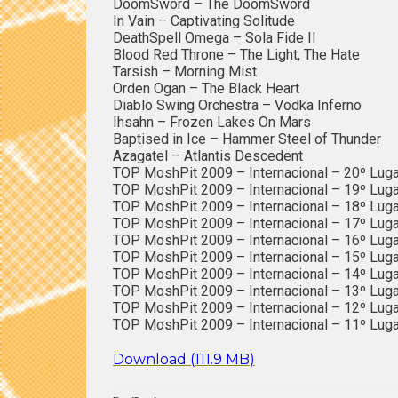
DoomSword – The DoomSword
In Vain – Captivating Solitude
DeathSpell Omega – Sola Fide II
Blood Red Throne – The Light, The Hate
Tarsish – Morning Mist
Orden Ogan – The Black Heart
Diablo Swing Orchestra – Vodka Inferno
Ihsahn – Frozen Lakes On Mars
Baptised in Ice – Hammer Steel of Thunder
Azagatel – Atlantis Descedent
TOP MoshPit 2009 – Internacional – 20º Luga
TOP MoshPit 2009 – Internacional – 19º Luga
TOP MoshPit 2009 – Internacional – 18º Luga
TOP MoshPit 2009 – Internacional – 17º Luga
TOP MoshPit 2009 – Internacional – 16º Luga
TOP MoshPit 2009 – Internacional – 15º Luga
TOP MoshPit 2009 – Internacional – 14º Luga
TOP MoshPit 2009 – Internacional – 13º Luga
TOP MoshPit 2009 – Internacional – 12º Luga
TOP MoshPit 2009 – Internacional – 11º Luga
Download (
111.9 MB
)