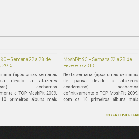
 90 – Semana 22 a 28 de
MoshPit 90 – Semana 22 a 28 de
o 2010
Fevereiro 2010
emana (após umas semanas
Nesta semana (após umas semanas
sa devido a afazeres
de pausa devido a afazeres
émicos) acabamos
académicos) acabamos
vamente o TOP MoshPit 2009,
definitivamente o TOP MoshPit 2009,
10 primeiros álbuns mais
com os 10 primeiros álbuns mais
 O nosso obrigado desde já a
votados. O nosso obrigado desde já a
s que votaram!De resto,
todos os que votaram!De resto,
DEIXAR COMENTÁRI
com os novos trabalhos de
contem com os novos trabalhos de
l, Orphaned Land, Gamma Ray,
Finntroll, Orphaned Land, Gamma Ray,
is, entre outros!Nas…
Rage, Arsis, entre outros!Nas…