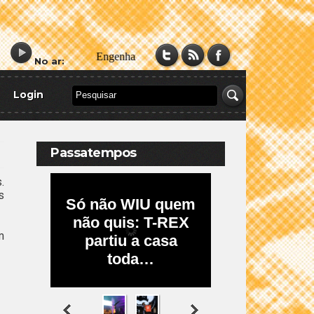
No ar:
Login
Passatempos
.
s
m