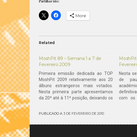
Partilhar isto:
More
Related
MoshPit 89 – Semana 1 a 7 de
MoshPit
Fevereiro 2009
Fevereir
Primeira emissão dedicada ao TOP
Nesta s
MoshPit 2009 relativamente aos 20
de pau
álbuns estrangeiros mais votados.
acad
Nesta primeira parte apresentamos
definiti
da 20ª até à 11ª posição, deixando os
com os 
restantes 10 álbuns mais votados
votados.
para o próximo programa.De resto
todos o
PUBLICADO A
3 DE FEVEREIRO DE 2010
destaque também para os novos
contem 
lançamentos dos titãs do Thrash
Finntrol
norte-americano Overkill, bem como
Rage, Ars
os…