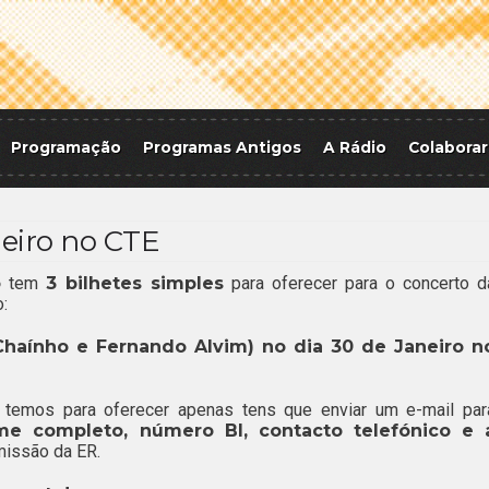
Programação
Programas Antigos
A Rádio
Colaborar
eiro no CTE
o
tem
3 bilhetes simples
para oferecer para o concerto d
:
Chaínho e Fernando Alvim) no dia 30 de Janeiro n
 temos para oferecer apenas tens que enviar um e-mail par
e completo, número BI, contacto telefónico e 
missão da ER.