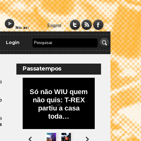
No ar:
Login
Passatempos
a
o
a
a