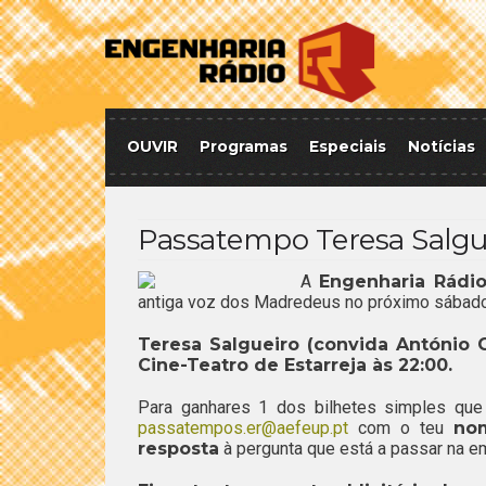
OUVIR
Programas
Especiais
Notícias
Passatempo Teresa Salgu
A
Engenharia Rádi
antiga voz dos Madredeus no próximo sábado
Teresa Salgueiro (convida António 
Cine-Teatro de Estarreja às 22:00.
Para ganhares 1 dos bilhetes simples que
passatempos.er@aefeup.pt
com o teu
nom
resposta
à pergunta que está a passar na e